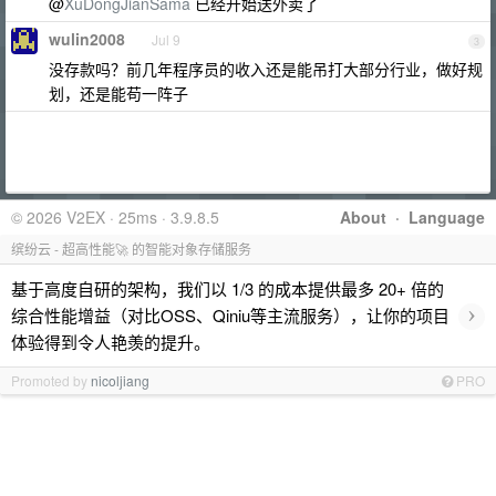
@
XuDongJianSama
已经开始送外卖了
wulin2008
Jul 9
3
没存款吗？前几年程序员的收入还是能吊打大部分行业，做好规
划，还是能苟一阵子
© 2026 V2EX · 25ms · 3.9.8.5
About
·
Language
缤纷云 - 超高性能🚀 的智能对象存储服务
基于高度自研的架构，我们以 1/3 的成本提供最多 20+ 倍的
›
综合性能增益（对比OSS、Qiniu等主流服务），让你的项目
体验得到令人艳羡的提升。
Promoted by
nicoljiang
PRO