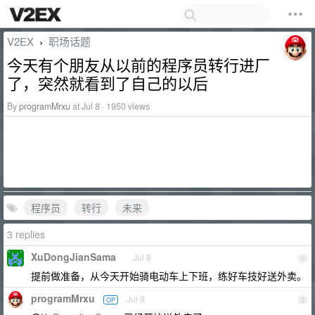
V2EX
职场话题
›
今天有个朋友从以前的程序员转行进厂
了，突然就看到了自己的以后
By
programMrxu
at Jul 8 · 1950 views
程序员
转行
未来
3 replies
XuDongJianSama
Jul 8
1
提前做准备，从今天开始骑电动车上下班，练好车技好送外卖。
programMrxu
Jul 9
OP
2