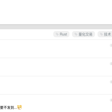
Rust
量化交易
技术
不发到...