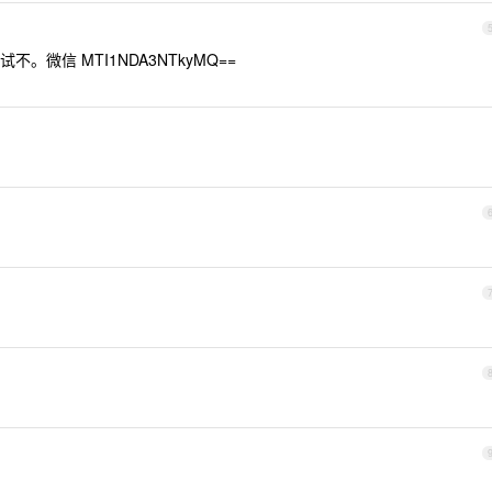
。微信 MTI1NDA3NTkyMQ==