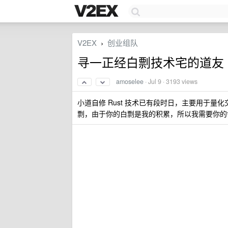
V2EX
创业组队
›
寻一正经白剽技术宅的道友
amoselee
·
Jul 9
· 3193 views
小道自修 Rust 技术已有段时日，主要用于量化交易
剽，由于你的白剽是我的积累，所以我需要你的