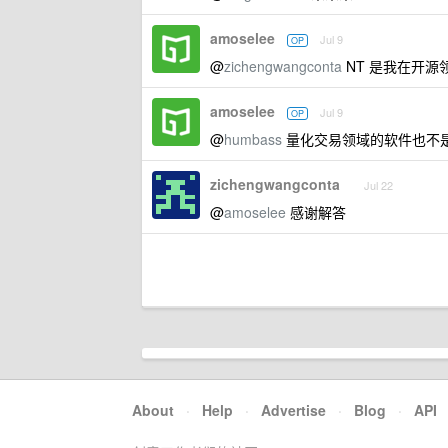
amoselee
Jul 9
OP
@
zichengwangconta
NT 是我在开
amoselee
Jul 9
OP
@
humbass
量化交易领域的软件也不
zichengwangconta
Jul 22
@
amoselee
感谢解答
About
·
Help
·
Advertise
·
Blog
·
API