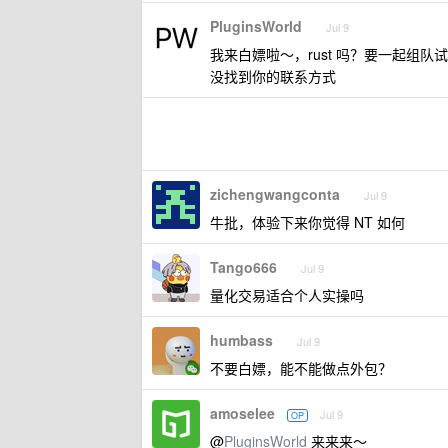
PluginsWorld
Jul 9
我来白嫖啦～，rust 吗？要一起组队试试不
没找到你的联系方式
zichengwangconta
Jul 9
牛批，体验下来你觉得 NT 如何
Tango666
Jul 9
量化交易适合个人实操吗
humbass
Jul 9
不要白嫖，能不能做点外包？
amoselee
Jul 9
OP
@
PluginsWorld
来来来～