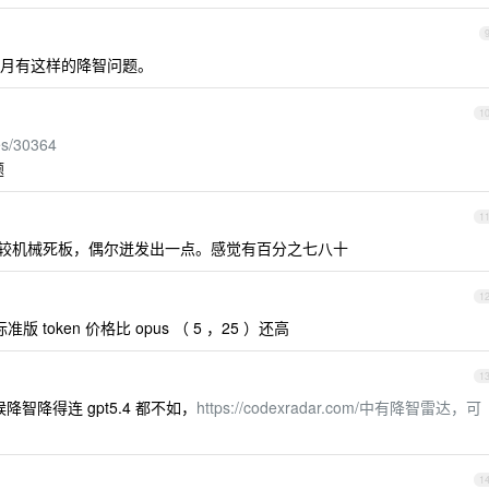
半个月有这样的降智问题。
1
es/30364
题
1
，比较机械死板，偶尔迸发出一点。感觉有百分之七八十
1
标准版 token 价格比 opus （ 5 ，25 ）还高
1
降智降得连 gpt5.4 都不如，
https://codexradar.com/中有降智雷达，可
1