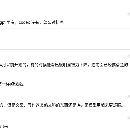
hatgpt 里有，codex 没有，怎么对标呢
约一个半月以前开始的，有的时候能看出很明显智力下降，连前面已经搞清楚的
 都有一样的现象。
4.8 要强的，但是文案、写作这类偏文科的东西还是 A➗ 家模型用起来更舒服。
出来