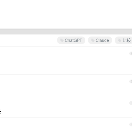
ChatGPT
Claude
比较
长