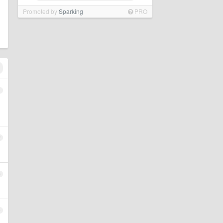
Promoted by
Sparking
PRO
1
2
3
4