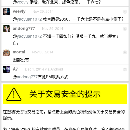
@
veevly
港版，我在北京，成色淫荡，一千六七？
veevly
Nov 29, 2014
4
@
yaoyuan1072
教育版是2050，一千六七是不是有点小贵了？
andong777
Nov 29, 2014
5
@
yaoyuan1072
不知一千四如何？港版一千九，就当便宜五
百。
mortal
Nov 30, 2014
6
图都没有…
A7
Dec 1, 2014 via Android
7
@
andong777
有意PM联系方式
在您初次进行交易之前，请点击上面的黄色横条阅读关于交易安全的
提示。
为了提高 V2EX 的有效信息质量，在发布交易信息时，除了遵守安全