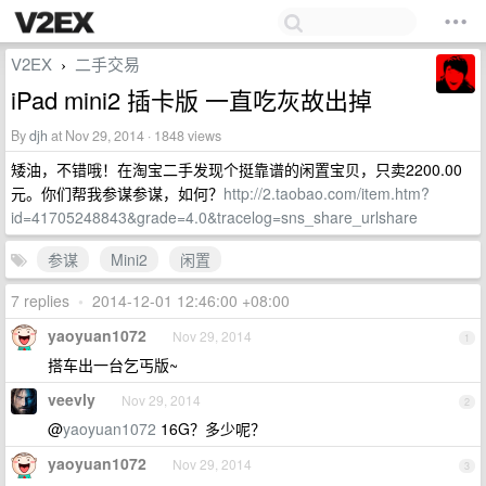
V2EX
二手交易
›
iPad mini2 插卡版 一直吃灰故出掉
By
djh
at Nov 29, 2014 · 1848 views
矮油，不错哦！在淘宝二手发现个挺靠谱的闲置宝贝，只卖2200.00
元。你们帮我参谋参谋，如何？
http://2.taobao.com/item.htm?
id=41705248843&grade=4.0&tracelog=sns_share_urlshare
参谋
Mini2
闲置
7 replies
•
2014-12-01 12:46:00 +08:00
yaoyuan1072
Nov 29, 2014
1
搭车出一台乞丐版~
veevly
Nov 29, 2014
2
@
yaoyuan1072
16G？多少呢？
yaoyuan1072
Nov 29, 2014
3