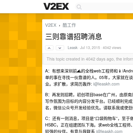
V2EX
酷工作
›
三则靠谱招聘消息
Leask
·
Jul 13, 2015
· 4042 views
This topic created in 4042 days ago, the inf
A：有想来深圳前🌊的全栈web工程师和📱/An
单的事在寻找一伙靠谱的人。05年，大家就在
业。求扩散，求简历轰炸:
i@leaskh.com
B：再发则招聘，初创项目base在广州，由原南
写作氛围为目标的内容分发平台。已经顺利完成
名，微信公众号开发经验优先。请联系我或使劲骚扰
C：还有一则消息，项目是“口袋购物车”，至于
HSBC，正在组建团队下海。求web全栈工程
较强的伙伴。有意与我联系
i@leaskh.com