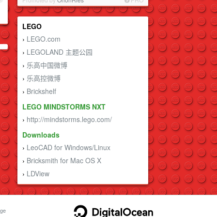
LEGO
LEGO.com
›
LEGOLAND 主题公园
›
乐高中国微博
›
乐高控微博
›
Brickshelf
›
LEGO MINDSTORMS NXT
http://mindstorms.lego.com/
›
Downloads
LeoCAD for Windows/Linux
›
Bricksmith for Mac OS X
›
LDView
›
ge