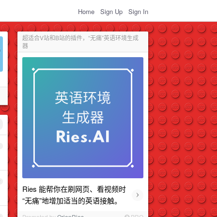
Home
Sign Up
Sign In
超适合V站和B站的插件，“无痛”英语环境生成
器
1
2
Ries 能帮你在刷网页、看视频时
›
“无痛”地增加适当的英语接触。
Promoted by
OrionRies
PRO
3