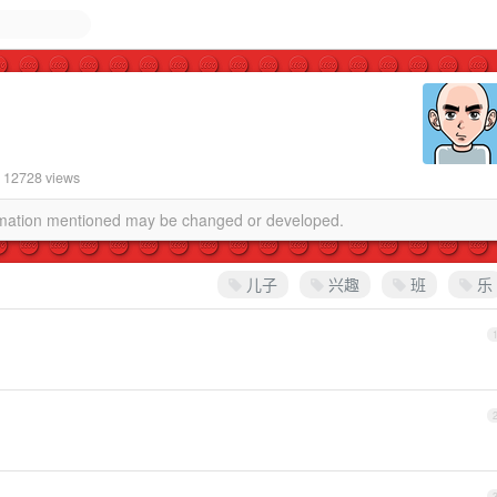
· 12728 views
ormation mentioned may be changed or developed.
儿子
兴趣
班
乐