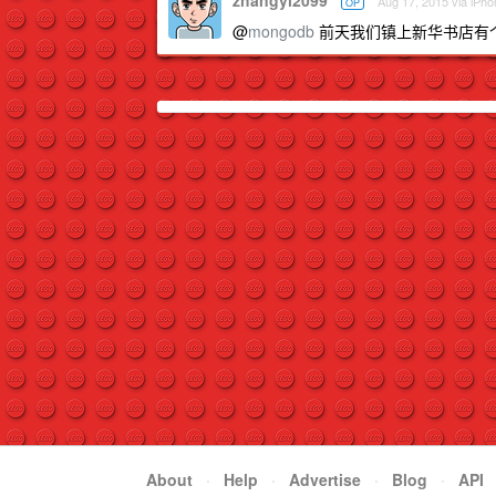
zhangyi2099
Aug 17, 2015 via iPho
OP
@
mongodb
前天我们镇上新华书店有个
About
·
Help
·
Advertise
·
Blog
·
API