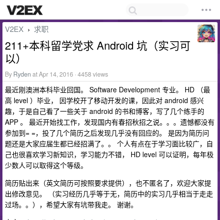
V2EX
求职
›
211+本科留学党求 Android 坑（实习可
以）
By
Ryden
at Apr 14, 2016 · 4458 views
最近刚澳洲本科毕业回国。 Software Development 专业。 HD （最
高 level ）毕业， 因学校开了移动开发的课，因此对 android 感兴
趣，于是自己看了一些关于 android 的书和博客，写了几个练手的
APP 。 最近开始找工作，发现国内有春招秋招之说。。。遗憾都没有
参加到= =，投了几个简历之后发现几乎没有回应的。 是因为简历问
题还是大家应届生都已经招满了。。 个人有点在于学习面比较广，自
己也很喜欢学习新知识，学习能力不错， HD level 可以证明，每年极
少数人可以取得这个等级。
简历贴出来（英文简历可按照要求提供），也不匿名了，欢迎大家提
出修改意见。 （实习经历几乎等于无，简历中的实习几乎相当于走走
过场。。），希望大家有坑带我走。 谢谢。