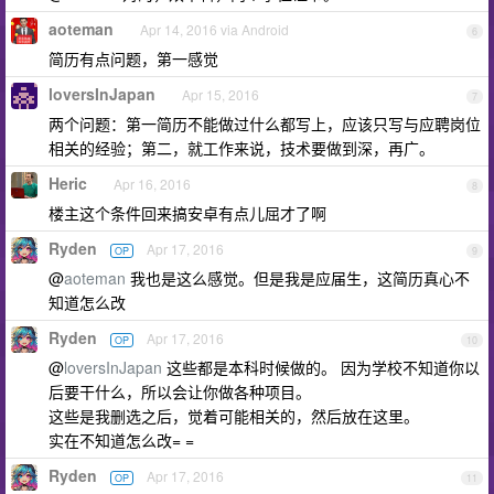
aoteman
Apr 14, 2016 via Android
6
简历有点问题，第一感觉
loversInJapan
Apr 15, 2016
7
两个问题：第一简历不能做过什么都写上，应该只写与应聘岗位
相关的经验；第二，就工作来说，技术要做到深，再广。
Heric
Apr 16, 2016
8
楼主这个条件回来搞安卓有点儿屈才了啊
Ryden
Apr 17, 2016
OP
9
@
aoteman
我也是这么感觉。但是我是应届生，这简历真心不
知道怎么改
Ryden
Apr 17, 2016
OP
10
@
loversInJapan
这些都是本科时候做的。 因为学校不知道你以
后要干什么，所以会让你做各种项目。
这些是我删选之后，觉着可能相关的，然后放在这里。
实在不知道怎么改= =
Ryden
Apr 17, 2016
OP
11