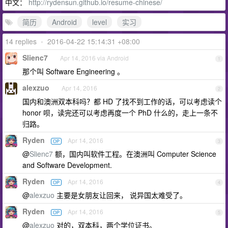
中文：
http://rydensun.github.io/resume-chinese/
简历
Android
level
实习
14 replies
•
2016-04-22 15:14:31 +08:00
Slienc7
Apr 14, 2016 via Android
1
那个叫 Software Engineering 。
alexzuo
Apr 14, 2016
2
国内和澳洲双本科吗？都 HD 了找不到工作的话，可以考虑读个
honor 呗，读完还可以考虑再度一个 PhD 什么的，走上一条不
归路。
Ryden
Apr 14, 2016
OP
3
@
Slienc7
额，国内叫软件工程。在澳洲叫 Computer Science
and Software Development.
Ryden
Apr 14, 2016
OP
4
@
alexzuo
主要是女朋友让回来， 说异国太难受了。
Ryden
Apr 14, 2016
OP
5
@
alexzuo
对的，双本科，两个学位证书。