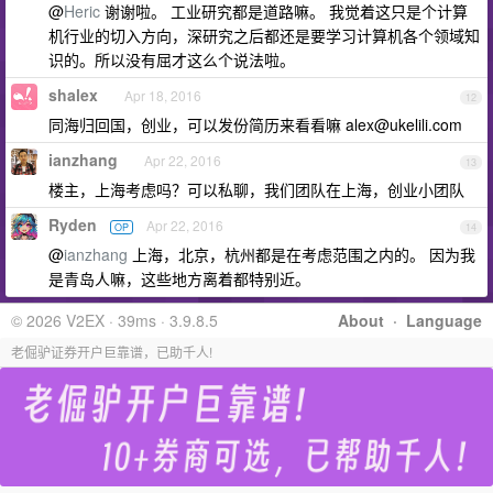
@
Heric
谢谢啦。 工业研究都是道路嘛。 我觉着这只是个计算
机行业的切入方向，深研究之后都还是要学习计算机各个领域知
识的。所以没有屈才这么个说法啦。
shalex
Apr 18, 2016
12
同海归回国，创业，可以发份简历来看看嘛
alex@ukelili.com
ianzhang
Apr 22, 2016
13
楼主，上海考虑吗？可以私聊，我们团队在上海，创业小团队
Ryden
Apr 22, 2016
OP
14
@
ianzhang
上海，北京，杭州都是在考虑范围之内的。 因为我
是青岛人嘛，这些地方离着都特别近。
© 2026 V2EX · 39ms · 3.9.8.5
About
·
Language
老倔驴证券开户巨靠谱，已助千人!