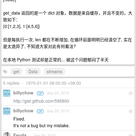
get_data 返回的是一个 dict 对象，数据是来自缓存，并且不变的，大
致如下：
{0:[1,2,3], 1:[4,5,6]}
但是每执行一次, len 都在不断增加, 在循环前面明明已经清空了, 实在
是太诡异了, 不知道大家对此有何看法?
在本地 Python 测试却是正常的... 被这个问题郁闷了半天
get
Data
streams
5 replies
•
1970-01-01 08:00:00 +08:00
billychow
Sep 25, 2010
OP
1
http://gist.github.com/595800
billychow
Sep 26, 2010
OP
2
Fixed.
It's not a bug but my mistake.
Feuda
Sep 26, 2010
3