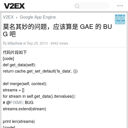
V2EX
Google App Engine
›
莫名其妙的问题，应该算是 GAE 的 BU
G 吧
By
billychow
at Sep 25, 2010 · 4942 views
代码片段如下
[code]
def get_data(self):
return cache.get_set_default('ls_data', {})
def merge(self, context):
streams = []
for stream in self.get_data().itervalues():
# @
FIXME
: BUG
streams.extend(stream)
print len(streams)
[/code]