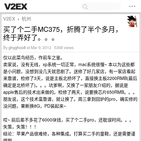
V2EX
杭州
›
买了个二手MC375，折腾了半个多月，
终于弄好了。。。
By
ghyghoo8
at Mar 9, 2012 · 5368 views
仅以此菜鸟经历，作前车之鉴。
卖家说，没有无线，xp系统一切正常，mac系统很慢~ 本以为这些都
是小问题，没想到没几天就悲剧了。送修了好几家店，有一家店看起
来靠谱，检修了3天，说是主板北桥坏了，直接换主板2200RMB(最后
确定是北桥坏了)。。。坑爹啊，又换了一家朋友介绍的，据说是
apple售后的技术出来做的。检修了两天，说要换芯片650RMB。。。
朋友说，这个技术蛮靠谱，就让换了。周三拿到回炉的pro，确实修的
没问题，果断换8G，PD装起来~
哎~ 前后差不多花了6000块钱，买了个二手pro，还耽误时间。。。
失策，失策！！！
结论：苹果产品很难修，各种集成。打算买二手的童鞋，还是需要谨
慎啊。。。