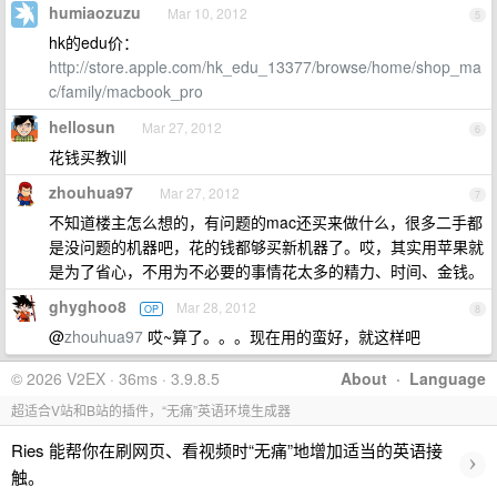
humiaozuzu
Mar 10, 2012
5
hk的edu价：
http://store.apple.com/hk_edu_13377/browse/home/shop_ma
c/family/macbook_pro
hellosun
Mar 27, 2012
6
花钱买教训
zhouhua97
Mar 27, 2012
7
不知道楼主怎么想的，有问题的mac还买来做什么，很多二手都
是没问题的机器吧，花的钱都够买新机器了。哎，其实用苹果就
是为了省心，不用为不必要的事情花太多的精力、时间、金钱。
ghyghoo8
Mar 28, 2012
OP
8
@
zhouhua97
哎~算了。。。现在用的蛮好，就这样吧
© 2026 V2EX · 36ms · 3.9.8.5
About
·
Language
超适合V站和B站的插件，“无痛”英语环境生成器
Ries 能帮你在刷网页、看视频时“无痛”地增加适当的英语接
›
触。