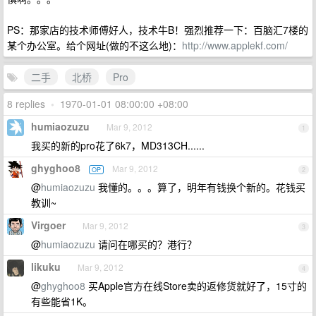
PS：那家店的技术师傅好人，技术牛B！强烈推荐一下：百脑汇7楼的
某个办公室。给个网址(做的不这么地)：
http://www.applekf.com/
二手
北桥
Pro
8 replies
•
1970-01-01 08:00:00 +08:00
humiaozuzu
Mar 9, 2012
1
我买的新的pro花了6k7，MD313CH......
ghyghoo8
Mar 9, 2012
OP
2
@
humiaozuzu
我懂的。。。算了，明年有钱换个新的。花钱买
教训~
Virgoer
Mar 9, 2012
3
@
humiaozuzu
请问在哪买的？港行？
likuku
Mar 9, 2012
4
@
ghyghoo8
买Apple官方在线Store卖的返修货就好了，15寸的
有些能省1K。