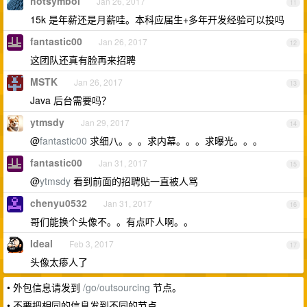
hotsymbol
Jan 26, 2017
11
15k 是年薪还是月薪哇。本科应届生+多年开发经验可以投吗
fantastic00
Jan 26, 2017
12
这团队还真有脸再来招聘
MSTK
Jan 26, 2017
13
Java 后台需要吗？
ytmsdy
Jan 29, 2017
14
@
fantastic00
求细八。。。求内幕。。。求曝光。。。
fantastic00
Jan 31, 2017
15
@
ytmsdy
看到前面的招聘贴一直被人骂
chenyu0532
Jan 31, 2017
16
哥们能换个头像不。。有点吓人啊。。
Ideal
Feb 3, 2017
17
头像太瘆人了
• 外包信息请发到
/go/outsourcing
节点。
• 不要把相同的信息发到不同的节点