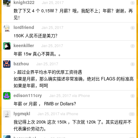
knight322
Jan 25, 2017
5
数了下又 4 个 0,15W ？月薪？哦，我配不上；年薪？谢谢，再
见！
lordfriend
Jan 25, 2017
6
150K 人民币还是美刀？
keenkiller
Jan 25, 2017
7
年薪 15w 真心不算高。。
bzzhou
Jan 25, 2017
8
> 超过业界平均水平的优厚工资待遇
如果是月薪，那么确实描述非常准确，绝对比 FLAGS 的标准高
如果是年薪，呵呵
edison111cry
Jan 25, 2017 via iPhone
9
年薪 or 月薪 ， RMB or Dollars?
lygmqkl
Jan 25, 2017 via iPhone
10
我记得上次 200k 这次 150k ，下次就 120k 了。其实远程并不
代表廉价劳动力。