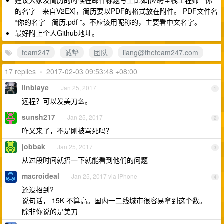
的名字 - 来自V2EX]，简历要以PDF的格式放在附件。 PDF文件名
“你的名字 - 简历.pdf ”。不应该用昵称的，主要看中文名字。
最好附上个人Github地址。
team247
诚挚
团队
liang@theteam247.com
17 replies
•
2017-02-03 09:53:48 +08:00
linbiaye
Jan 25, 2017
1
远程？可以发美刀么。
sunsh217
Jan 25, 2017
2
咋又来了，不是刚被骂死吗？
jobbak
Jan 25, 2017
3
从过段时间就招一下就能看到他们的问题
macroideal
Jan 25, 2017 via iPhone
4
还没招到?
说句话， 15K 不算高。国内一二线城市很容易拿到这个数。
除非你说的是美刀