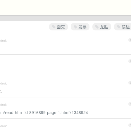
面交
发票
龙胜
磕碰
droid
droid
数。
droid
.com/read-htm-tid-8916899-page-1.html?1348924
droid