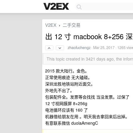
V2EX
二手交易
›
出 12 寸 macbook 8+25
zhaofuchengz
·
Mar 25, 2017
· 1265 vie
This topic created in 3421 days ago, the inf
2015 款大陆行。金色。
正常使用痕迹 无大磕碰。
深圳龙胜地铁站附近面交。
外地先不出了。
包装配件全。发票等会找找 当没发票。过保了
12 寸视网膜屏 8+256g
电池循环应该有 160 了
机器借给朋友在用 。明天我去拿回来后出掉。
有意联系微信 duolaAmengC