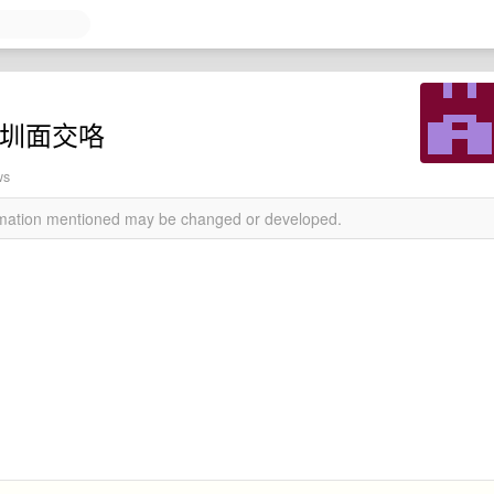
6 深圳面交咯
ws
ormation mentioned may be changed or developed.