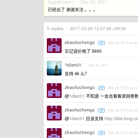
Supplement 1 ·
Mar 26, 2017
已经出了 谢谢关注 。。。
5 replies
•
2017-03-26 12:07:09 +08:00
zhaofuchengz
Mar 25, 2017 via An
OP
忘记说价格了 5600
1dian01
Mar 26, 2017
支持 4k 么？
zhaofuchengz
Mar 26, 2017 via An
OP
@
1dian01
不知道 一会去看看官网参
zhaofuchengz
Mar 26, 2017 via An
OP
@
1dian01
应该支持
http://bbs.feng
zhaofuchengz
Mar 26, 2017 via An
OP