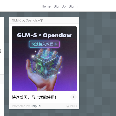
Home
Sign Up
Sign In
GLM-5 ✖️ Openclaw🦞
功
›
快速部署，马上就能使用！
Promoted by
Zhipuai
PRO