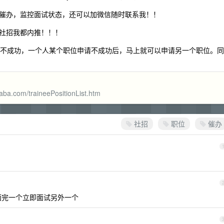
你催办，监控面试状态，还可以加微信随时联系我！！
社招我都内推！！！
心申请不成功，一个人某个职位申请不成功后，马上就可以申请另一个职位。同
baba.com/traineePositionList.htm
社招
职位
催办
面完一个立即面试另外一个