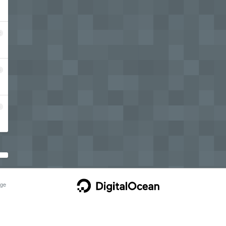
2
3
4
ge