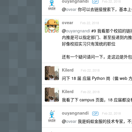
ouyangnandi
Feb 22, 2018
OP
@
ovear
你可以去链接搜索下，基本上
ovear
Feb 22, 2018
@
ouyangnandi
#9 我看那个校招的
内推是可以指定部门、甚至投递到内推
好像校招实习只有笼统的职位
还有一个疑问请问一下，走这边是外包
Kilerd
Feb 22, 2018
问下 18 届 应届 Python 岗（偏 w
Kilerd
Feb 22, 2018
我看了下 campus 页面，18 应届都
ouyangnandi
Feb 22, 2018
OP
@
ovear
我是蚂蚁金服的技术专家，不