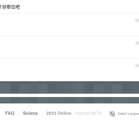
谋个好职位吧
3
3
3
·
FAQ
·
Solana
·
2933 Online
Highest 6679
·
Select Langua