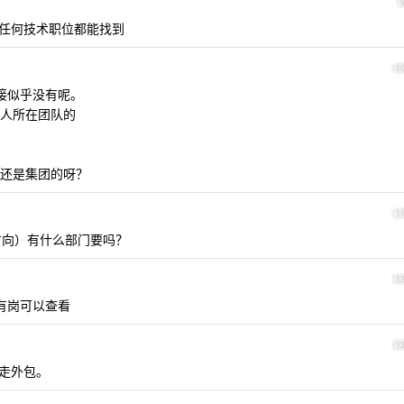
任何技术职位都能找到
1
链接似乎没有呢。
人所在团队的
还是集团的呀？
1
eb 方向）有什么部门要吗？
1
没有岗可以查看
1
走外包。