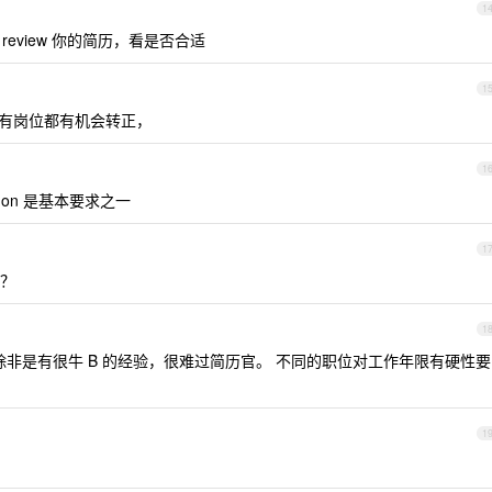
1
eview 你的简历，看是否合适
1
有岗位都有机会转正，
1
hon 是基本要求之一
1
？
1
非是有很牛 B 的经验，很难过简历官。 不同的职位对工作年限有硬性要
1