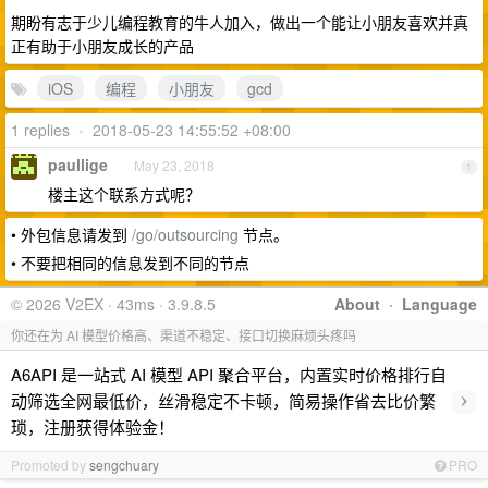
期盼有志于少儿编程教育的牛人加入，做出一个能让小朋友喜欢并真
正有助于小朋友成长的产品
iOS
编程
小朋友
gcd
1 replies
•
2018-05-23 14:55:52 +08:00
paullige
May 23, 2018
1
楼主这个联系方式呢？
• 外包信息请发到
/go/outsourcing
节点。
• 不要把相同的信息发到不同的节点
© 2026 V2EX · 43ms · 3.9.8.5
About
·
Language
你还在为 AI 模型价格高、渠道不稳定、接口切换麻烦头疼吗
A6API 是一站式 AI 模型 API 聚合平台，内置实时价格排行自
›
动筛选全网最低价，丝滑稳定不卡顿，简易操作省去比价繁
琐，注册获得体验金！
Promoted by
sengchuary
PRO