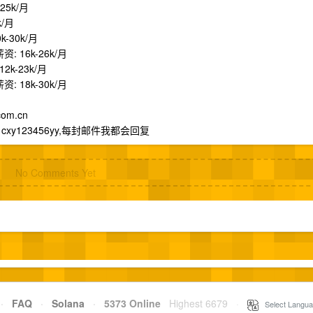
25k/月
k/月
k-30k/月
: 16k-26k/月
2k-23k/月
: 18k-30k/月
com.cn
y123456yy,每封邮件我都会回复
No Comments Yet
·
FAQ
·
Solana
·
5373 Online
Highest 6679
·
Select Langua