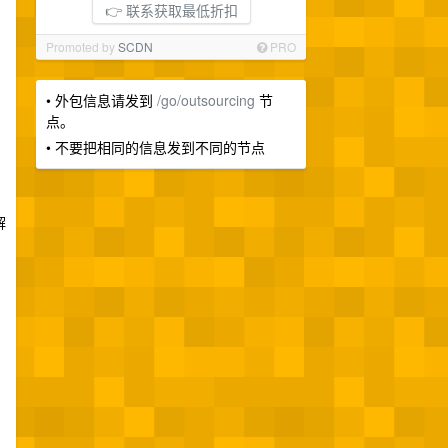
👉 联系获取最低折扣
Promoted by
SCDN
PRO
• 外包信息请发到
/go/outsourcing
节
点。
• 不要把相同的信息发到不同的节点
解