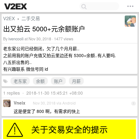
V2EX
二手交易
›
出又拍云 5000+元余额账户
By
ivencooli
at Nov 30, 2018 · 1477 views
老东家公司已经倒闭，欠了几个月月薪..
之前用我的账户充值又拍云里边还有 5300+余额..有人要吗.
八五折出售的..
有兴趣联系 微信号同 id
老东家
余额
账户
月薪
1 replies
•
2018-11-30 15:45:21 +08:00
Vneix
Nov 30, 2018 via Android
1
这是便宜了 800 啊，有需求的快上