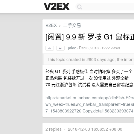
V2EX
二手交易
›
[闲置] 9.9 新 罗技 G1
jaleo
·
Dec 3, 2018
· 1222 views
This topic created in 2803 days ago, the inf
经典 G1 系列 手感极佳 当时怕坏掉 多买了一
正品包装 包装拆开过一次 没使用过 外观全新
70 元江浙沪包邮 试试看 没人需要自己留着纪念
https://market.m.taobao.com/app/idleFish-F2e/
wh_weex=true&wx_navbar_transparent=tru
7_1543803922726.Copy.detail.583230393674
2 replies
•
2018-12-03 16:06:32 +08:00