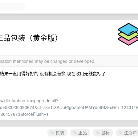
 鼠标正品包装（黄金版）
ormation mentioned may be changed or developed.
个 结果一直用得好好的 没有机会替换 现在改用无线鼠标了
widle-taobao-rax/page-detail?
e&id=583230393674&ut_sk=1.XADuPtgbZmoDAMYdo9BzFcHm_124311
.26457673&forceFlush=1
包装
正品
鼠标
江浙沪