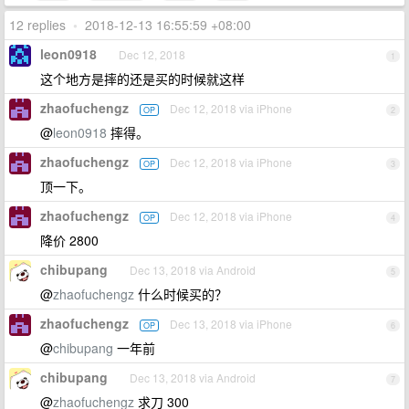
12 replies
•
2018-12-13 16:55:59 +08:00
leon0918
Dec 12, 2018
1
这个地方是摔的还是买的时候就这样
zhaofuchengz
Dec 12, 2018 via iPhone
OP
2
@
leon0918
摔得。
zhaofuchengz
Dec 12, 2018 via iPhone
OP
3
顶一下。
zhaofuchengz
Dec 12, 2018 via iPhone
OP
4
降价 2800
chibupang
Dec 13, 2018 via Android
5
@
zhaofuchengz
什么时候买的？
zhaofuchengz
Dec 13, 2018 via iPhone
OP
6
@
chibupang
一年前
chibupang
Dec 13, 2018 via Android
7
@
zhaofuchengz
求刀 300