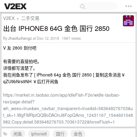
V2EX
二手交易
›
出台 IPHONE8 64G 金色 国行 2850
By
zhaofuchengz
at Dec 12, 2018 · 1967 views
V 友 2800 到付吧
有需要的直接拍吧。
详情都写清楚了。
我在闲鱼发布了 [ iPhone8 64g 金色 国行 2850 ] 复制这条消息￥
qZU9bNrs9NH ￥后打开闲鱼
https://market.m.taobao.com/app/idleFish-F2e/widle-taobao-
rax/page-detail?
wh_weex=true&wx_navbar_transparent=true&id=583648276703&u
t_sk=1.WgFMRptQQBoDAOnJ8FopQAms_12431167_1544601048
982.Copy.detail.583648276703.703613722&forceFlush=1
闲鱼
iphone8
国行
金色