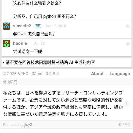
这软件有什么独到之处么？
分析图，自己用 python 画不行么？
sjmcefc2
Dec 17, 2018
OP
4
@
Owis
怎么自己画呢？
haonie
Apr 22
5
尝试逆向一下呢
• 请不要在回答技术问题时复制粘贴 AI 生成的内容
© 2026 V2EX · 32ms · 3.9.8.5
About
·
Language
常山研究
私たちは、日本を拠点とするリサーチ・コンサルティングフ
ァームです。企業に対して深い洞察と高度な戦略的分析を提
›
供するほか、アジア全域の政府機関とも緊密に連携し、確か
な情報に基づいた意思決定を強力に支援しています。
Promoted by
jiey2
PRO