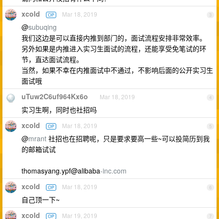
xcold
Mar 18, 2019
OP
3
@
subuqing
我们这边是可以直接内推到部门的，面试流程安排非常效率。
另外如果是内推进入实习生面试的流程，还能享受免笔试的环
节，直达面试流程。
当然，如果不幸在内推面试中不通过，不影响后面的公开实习生
面试哦
uTuw2C6uf964Kx6o
Mar 18, 2019
4
实习生啊，同时也社招吗
xcold
Mar 18, 2019
OP
5
@
mrant
社招也在招聘呢，只是要求要高一些~可以投简历到我
的邮箱试试
thomasyang.ypf@alibaba
-inc.com
xcold
Mar 18, 2019
OP
6
自己顶一下~
xcold
Mar 19, 2019
OP
7