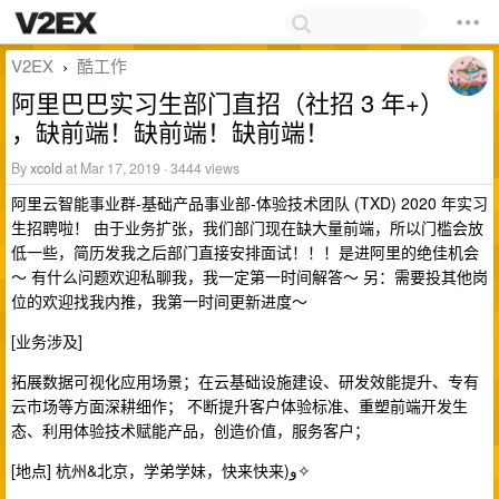
V2EX
酷工作
›
阿里巴巴实习生部门直招（社招 3 年+）
，缺前端！缺前端！缺前端！
By
xcold
at Mar 17, 2019 · 3444 views
阿里云智能事业群-基础产品事业部-体验技术团队 (TXD) 2020 年实习
生招聘啦！ 由于业务扩张，我们部门现在缺大量前端，所以门槛会放
低一些，简历发我之后部门直接安排面试！！！是进阿里的绝佳机会
～ 有什么问题欢迎私聊我，我一定第一时间解答～ 另：需要投其他岗
位的欢迎找我内推，我第一时间更新进度～
[业务涉及]
拓展数据可视化应用场景；在云基础设施建设、研发效能提升、专有
云市场等方面深耕细作； 不断提升客户体验标准、重塑前端开发生
态、利用体验技术赋能产品，创造价值，服务客户；
[地点] 杭州&北京，学弟学妹，快来快来)و✧