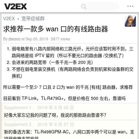
V2EX
宽带症候群
›
求推荐一款多 wan 口的有线路由器
By
ztxcccc
at Sep 26, 2019 · 5877 views
弱电箱里有八路内部网络和三路光纤，光纤应该暂时用不到，三
路网络是给 IPTV 留的（所以不要光口的路由器 /交换机了）
会进来的两路宽带（一条千兆一条 200 兆）
不想在弱电里装交换机（有两路网络会负责到机架和设备群的交
换机）
所以需要一个至少 7 口且 2 口为 wan 的千兆 [有线] 路由器，求推荐
目前看到 TP-Link，TL-R479G+，但是价格在 500 左右，靠谱吗
Supplement 1 · 2019 年 9 月 26 日
好像大家忘记我的问题了呀，我说的那款路由靠谱不？
Supplement 2 · 2019 年 9 月 27 日
新的备选方案：TL-R498GPM-AC，八网口其中两个可以是 wan，支
持弱电箱支架安装