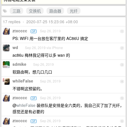
三路
交换机
路由器
光纤
17 replies
•
2020-07-25 15:23:06 +08:00
ztxcccc
Sep 26, 2019
OP
1
PS: WIFI 用一台放在客厅里的 AC86U 搞定
wd
Sep 26, 2019 via iPhone
2
ac86u 梅林我记得可以多 wan 的
sdmike
Sep 26, 2019
3
软路由啊，想几口几口
whileFalse
Sep 26, 2019
4
不错啊这预留的。
ztxcccc
Sep 26, 2019
OP
5
@
whileFalse
装修队是安排是全六类的，我自己买了加了光纤，
感觉还是有必要的
ztxcccc
Sep 26, 2019
OP
6