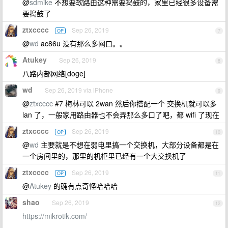
@
sdmike
不想要软路由这种需要捣鼓的，家里已经很多设备需
要捣鼓了
ztxcccc
Sep 26, 2019
OP
7
@
wd
ac86u 没有那么多网口。。
Atukey
Sep 26, 2019
8
八路内部网络[doge]
wd
Sep 26, 2019 via iPhone
9
@
ztxcccc
#7 梅林可以 2wan 然后你搭配一个 交换机就可以多
lan 了，一般家用路由器也不会弄那么多口了吧，都 wifi 了现在
ztxcccc
Sep 26, 2019
OP
10
@
wd
主要就是不想在弱电里搞一个交换机，大部分设备都是在
一个房间里的，那里的机柜里已经有一个大交换机了
ztxcccc
Sep 26, 2019
OP
11
@
Atukey
的确有点奇怪哈哈哈
shao
Sep 26, 2019
12
https://mikrotik.com/