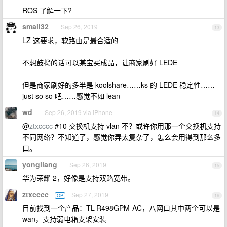
ROS 了解一下?
small32
Sep 26, 2019
13
LZ 这要求，软路由是最合适的
不想鼓捣的话可以某宝买成品，让商家刷好 LEDE
但是商家刷好的多半是 koolshare……ks 的 LEDE 稳定性……
just so so 吧……感觉不如 lean
wd
Sep 26, 2019 via iPhone
14
@
ztxcccc
#10 交换机支持 vlan 不？或许你用那一个交换机支持
不同网络？不知道了，感觉你弄太复杂了，怎么会用得到那么多
口。
yongliang
Sep 26, 2019
15
华为荣耀 2，好像是支持双路宽带。
ztxcccc
Sep 27, 2019
OP
16
目前找到一个产品：TL-R498GPM-AC，八网口其中两个可以是
wan，支持弱电箱支架安装