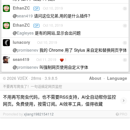
EthanZC
Oct 10, 2019
OP
3
@
sean419
请问这位兄弟,用的是什么插件?
EthanZC
Oct 10, 2019
OP
4
@
Eagleyes
是有的网站,显示会出问题
lunacory
Oct 10, 2019
5
@
promisenev
我的 Chrome 用了 Stylus 来自定和替换网页字体
sean419
Oct 11, 2019
1
6
@
promisenev
叫强制网页使用自定义字体
© 2026 V2EX · 28ms · 3.9.8.5
About
·
Language
不要再写爬虫了！一句话搞定网页监控
不用再写爬虫代码，也不需要RSS支持，AI全自动帮你监控
›
网页。免费使用，按需订阅。AI效率工具，值得收藏
Promoted by
xjiang1982154112
PRO