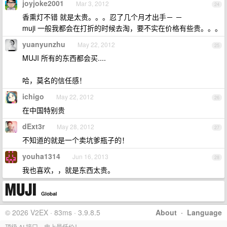
joyjoke2001
Mar 3, 2012
24
香熏灯不错 就是太贵。。。忍了几个月才出手－ －
muji 一般我都会在打折的时候去淘，要不实在价格有些贵。。。
yuanyunzhu
May 22, 2012
25
MUJI 所有的东西都会买....
哈，莫名的信任感！
ichigo
May 22, 2012
26
在中国特别贵
dExt3r
May 28, 2012
27
不知道的就是一个卖坑爹瓶子的！
youha1314
Jun 16, 2013
28
我也喜欢，，就是东西太贵。
© 2026 V2EX · 83ms · 3.9.8.5
About
·
Language
顶级 AI 接口，史上最低价！