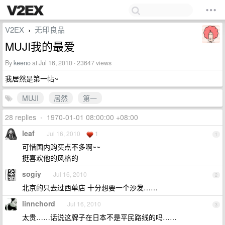
V2EX
无印良品
›
MUJI我的最爱
By
keeno
at Jul 16, 2010 · 23647 views
我居然是第一帖~
MUJI
居然
第一
28 replies
•
1970-01-01 08:00:00 +08:00
leaf
Jul 16, 2010
1
1
可惜国内购买点不多啊~~
挺喜欢他的风格的
sogiy
Jul 16, 2010
2
北京的只去过西单店 十分想要一个沙发……
linnchord
Jul 16, 2010
3
太贵……话说这牌子在日本不是平民路线的吗……