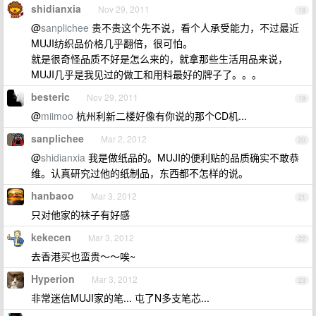
shidianxia
Nov 29, 2011
18
@
sanplichee
贵不贵这个先不说，看个人承受能力，不过最近
MUJI纺织品价格几乎翻倍，很可怕。
就是很奇怪品质不好是怎么来的，就拿那些生活用品来说，
MUJI几乎是我见过的做工和用料最好的牌子了。。。
besteric
Nov 29, 2011
19
@
miimoo
杭州利新二楼好像有你说的那个CD机...
sanplichee
Mar 2, 2012
20
@
shidianxia
我是做纸品的。MUJI的便利贴的品质确实不敢恭
维。认真研究过他的纸制品，东西都不怎样的说。
hanbaoo
Mar 3, 2012
21
只对他家的袜子有好感
kekecen
Mar 3, 2012
22
去香港买也蛮贵～～唉~
Hyperion
Mar 3, 2012
23
非常迷信MUJI家的笔... 屯了N多支笔芯...