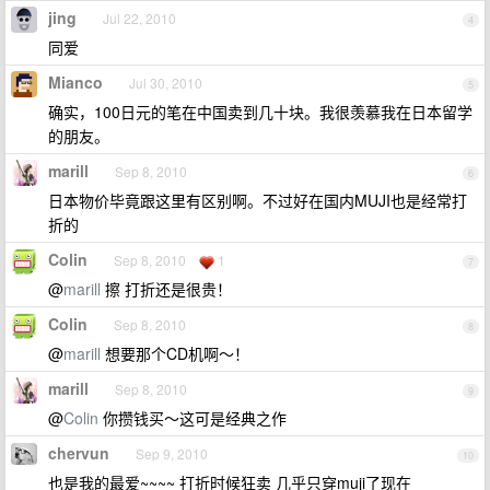
jing
Jul 22, 2010
4
同爱
Mianco
Jul 30, 2010
5
确实，100日元的笔在中国卖到几十块。我很羡慕我在日本留学
的朋友。
marill
Sep 8, 2010
6
日本物价毕竟跟这里有区别啊。不过好在国内MUJI也是经常打
折的
Colin
Sep 8, 2010
1
7
@
marill
擦 打折还是很贵！
Colin
Sep 8, 2010
8
@
marill
想要那个CD机啊～！
marill
Sep 8, 2010
9
@
Colin
你攒钱买～这可是经典之作
chervun
Sep 9, 2010
10
也是我的最爱~~~~ 打折时候狂卖 几乎只穿muji了现在