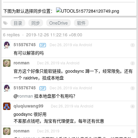
下图为默认选择同步位置：
目录
同步
OneDrive
软件
6 replies
•
2019-12-26 11:22:16 +08:00
515576745
Dec 26, 2019 via Android
OP
1
有可以解答的吗
ronman
Dec 26, 2019 via Android
2
官方这个好像只能软链接。goodsync 蹲一下，经常限免。还有
一个 raidrive，挂成本地盘
515576745
Dec 26, 2019 via Android
OP
3
@
ronman
挂本地盘那个有用吗？
qiuqiuwang99
Dec 26, 2019 via Android
4
goodsync 很好用
不差那点钱吧，淘宝有代理便宜，每年还有优惠
ronman
Dec 26, 2019
5