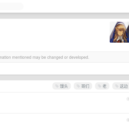
ormation mentioned may be changed or developed.
馒头
哥们
老
这边