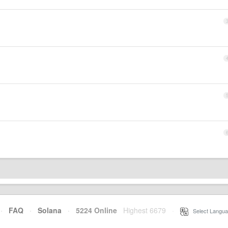
·
FAQ
·
Solana
·
5224 Online
Highest 6679
·
Select Langua