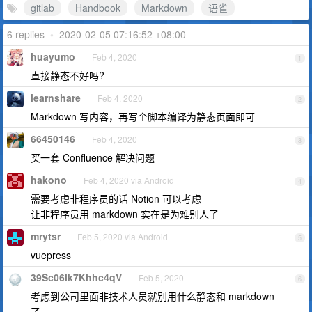
gitlab
Handbook
Markdown
语雀
6 replies
•
2020-02-05 07:16:52 +08:00
huayumo
Feb 4, 2020
1
直接静态不好吗?
learnshare
Feb 4, 2020
2
Markdown 写内容，再写个脚本编译为静态页面即可
66450146
Feb 4, 2020
3
买一套 Confluence 解决问题
hakono
Feb 4, 2020 via Android
4
需要考虑非程序员的话 Notion 可以考虑
让非程序员用 markdown 实在是为难别人了
mrytsr
Feb 5, 2020 via Android
5
vuepress
39Sc06lk7Khhc4qV
Feb 5, 2020
6
考虑到公司里面非技术人员就别用什么静态和 markdown
了……