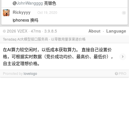
@
JohnWangggg
亮银色
Rickyyyy
Oct 19, 2020
4
iphonexs 换吗
© 2026 V2EX · 47ms · 3.9.8.5
About
·
Language
Tensdaq AI大模型接口服务商 - 以零散用量享渠道价格
在AI算力较空闲时，以低成本获取算力。 直接自己设置价
›
格，可根据实时数据（竞价成功均价、最高价、最低价），
自主设定理想价格。
Promoted by
lovelogo
PRO