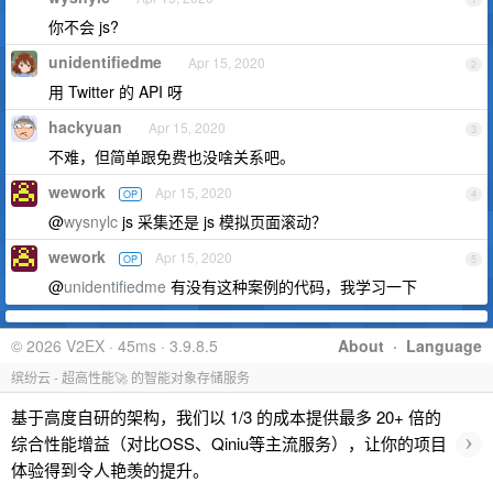
你不会 js?
unidentifiedme
Apr 15, 2020
2
用 Twitter 的 API 呀
hackyuan
Apr 15, 2020
3
不难，但简单跟免费也没啥关系吧。
wework
Apr 15, 2020
OP
4
@
wysnylc
js 采集还是 js 模拟页面滚动？
wework
Apr 15, 2020
OP
5
@
unidentifiedme
有没有这种案例的代码，我学习一下
© 2026 V2EX · 45ms · 3.9.8.5
About
·
Language
缤纷云 - 超高性能🚀 的智能对象存储服务
基于高度自研的架构，我们以 1/3 的成本提供最多 20+ 倍的
›
综合性能增益（对比OSS、Qiniu等主流服务），让你的项目
体验得到令人艳羡的提升。