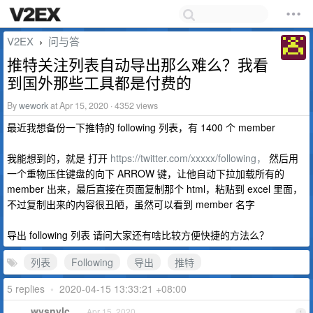
V2EX
问与答
›
推特关注列表自动导出那么难么？我看
到国外那些工具都是付费的
By
wework
at Apr 15, 2020 · 4352 views
最近我想备份一下推特的 following 列表，有 1400 个 member
我能想到的，就是 打开
https://twitter.com/xxxxx/following，
然后用
一个重物压住键盘的向下 ARROW 键，让他自动下拉加载所有的
member 出来，最后直接在页面复制那个 html，粘贴到 excel 里面，
不过复制出来的内容很丑陋，虽然可以看到 member 名字
导出 following 列表 请问大家还有啥比较方便快捷的方法么？
列表
Following
导出
推特
5 replies
•
2020-04-15 13:33:21 +08:00
wysnylc
Apr 15, 2020
1