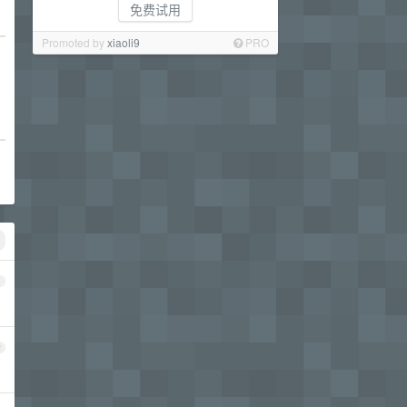
免费试用
Promoted by
xiaoli9
PRO
1
2