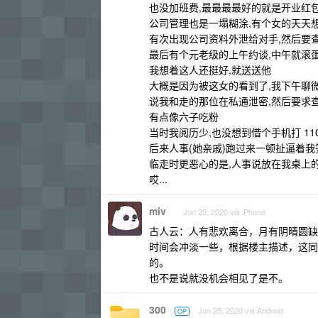
也没加班费,最最最最好的就是开业红包,
公司管理也是一塌糊涂,有个女的天天
有次出现公司资料外泄给对手,然后要
最后有个元老级的上午约谈,中午就滚
我想着这人还挺好,就送送他
大概是因为被这女的看到了,我下午聊微
说我和走的那位在私通泄密,然后要求
有点像六子吃粉
当时我阅历少,也没想到借个手机打 11
后来人事(她亲戚)跑过来一顿扯逼着我
临走时更恶心的是,人事说放在我桌上的
哎...
miv
Jun 25, 2020 via iPhone
古人云：人有悲欢离合，月有阴晴圆缺
时间会冲淡一些，根据楼主描述，这同
的。
也不是说就没机会相见了是不。
300
Jun 25, 2020 via Android
OP