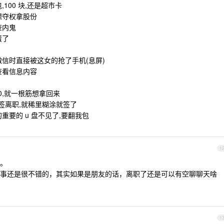
100 块,还是超市卡
想夺权拿股份
查内鬼
蛋了
信时直接被这女的抢了手机(息屏)
查看信息内容
0,就一根筋想拿回来
签离职,就稀里糊涂就签了
重要的 u 盘不见了,要翻我包
1
。
事还是很不错的，其实如果是朋友的话，离职了还是可以有空聊聊天啥
1