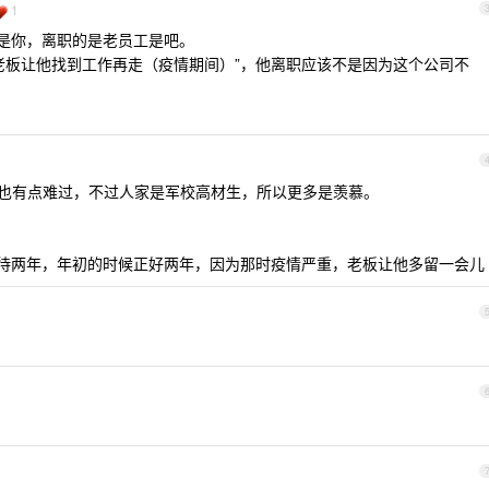
1
的是你，离职的是老员工是吧。
老板让他找到工作再走（疫情期间）”，他离职应该不是因为这个公司不
候也有点难过，不过人家是军校高材生，所以更多是羡慕。
是待两年，年初的时候正好两年，因为那时疫情严重，老板让他多留一会儿