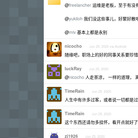
@
freelancher
运维是老板，至于有没
@
yukiloh
我们没这些事儿，好聚好散
@
miv
基本上都是永别
nicocho
Jun 25, 2020 via Android
随缘吧，职场上的好的同事关系要珍惜
luckRay
Jun 25, 2020
@
nicocho
人走茶凉， 一样的道理， 
TimeRain
Jun 25, 2020
人生中有许多过客，或者说一切都是过
TimeRain
Jun 25, 2020
这个东西还请勿多挂怀，看开点就好了
zj1926
Jun 25, 2020