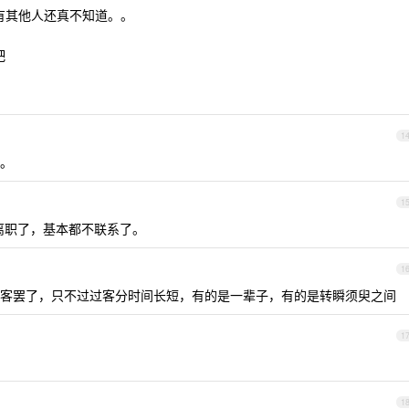
有其他人还真不知道。。
吧
1
。
1
离职了，基本都不联系了。
1
客罢了，只不过过客分时间长短，有的是一辈子，有的是转瞬须臾之间
1
1