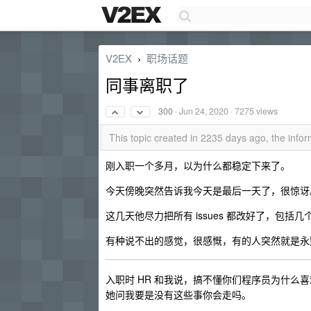
V2EX
职场话题
›
同事离职了
300
·
Jun 24, 2020
· 7275 views
This topic created in 2235 days ago, the inf
刚入职一个多月，以为什么都稳定下来了。
今天傍晚突然告诉我今天是最后一天了，很惊讶
这几天他尽力把所有 issues 都改好了，包括几
有种说不出的感觉，很感慨，有的人突然就是永
入职时 HR 和我说，搞不懂你们程序员为什
她问我要是没有这些事你会走吗。