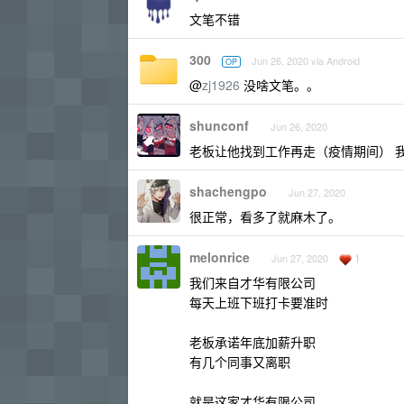
文笔不错
300
Jun 26, 2020 via Android
OP
@
zj1926
没啥文笔。。
shunconf
Jun 26, 2020
老板让他找到工作再走（疫情期间） 
shachengpo
Jun 27, 2020
很正常，看多了就麻木了。
melonrice
1
Jun 27, 2020
我们来自才华有限公司
每天上班下班打卡要准时
老板承诺年底加薪升职
有几个同事又离职
就是这家才华有限公司