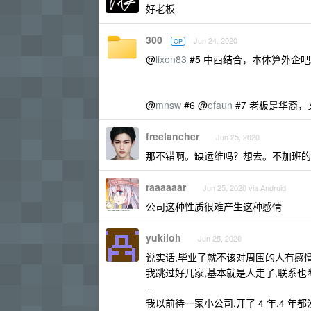
好老板
300
Jun 24, 2020
OP
@
lixon83
#5 中西结合，本体算外企
@
mnsw
#6 @
efaun
#7 老板是华裔
freelancher
Jun 25, 2020
那不错啊。缺运维吗？想去。不加班的
raaaaaar
Jun 25, 2020 via Android
公司这种性质很难产生这种感情
yukiloh
Jun 25, 2020
说实话,毕业了就不该对周围的人有感
我跳过好几家,基本就是人走了,联系也
---
我以前待一家小公司,开了 4 年,4 年