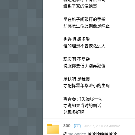
维系了家的温饱事
坐在格子间敲打的手指
却感觉生命此刻像是静止
也许吧 想多啦
谁的理想不曾恢弘远大
现实啊 不复杂
说服你要低头别再犯傻
承认吧 是我傻
才配挥霍年华渺小的生啊
等青春 消失殆尽一切
才说如果当时的胡话
兑现多好啊
300
Jun 27, 2020 via Android
OP
@
melonrice
哈哈哈哈哈哈哈