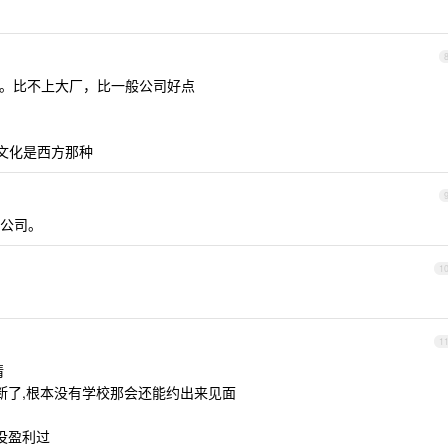
吧。比不上大厂，比一般公司好点
，文化是西方那种
公司。
1
1
情
断了,根本没有学校那会还能约出来见面
都没盈利过