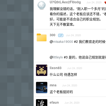
U7Q5tLAex2FI0o0g
Jun 24, 2020
我理解没错的话，“刚入职一个多月”
看你的描述，这个老板应该还不错，“
好，可能是不适合自己的职业规划。
天下无不散宴席。
300
Jun 24, 2020
OP
@
misaka19000
#2 我们教官走的时
@
littleylv
#3 是的，他说自己规划就
lixon83
Jun 24, 2020
什么公司 待遇怎样
mns
Jun 24, 2020
这个老板挺好的
efaun
Jun 24, 2020