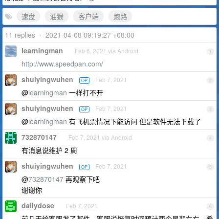
速盘
油猴
客户端
跑路
11 replies
•
2021-04-08 09:19:27 +08:00
learningman
Feb 6, 2021 via Android
1
http://www.speedpan.com/
shuiyingwuhen
Feb 7, 2021
OP
2
@
learningman
一样打不开
shuiyingwuhen
Feb 7, 2021
OP
3
@
learningman
有飞机票情况下能访问 但是软件无法下载了
732870147
Feb 7, 2021 via Android
4
有消息说维护 2 周
shuiyingwuhen
Feb 7, 2021
OP
5
@
732870147
再观察下吧
谢谢你
dailydose
Feb 7, 2021
6
前几天给客服发了邮件，客服说恢复时间预计两个星期左右，希