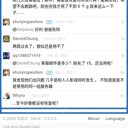
望不会跑路吧，刚充完钱才用了不到 5 个 g 就来这么一下
子……
shuiyingwuhen
Feb 8, 2021
OP
7
@
dailydose
好的 谢谢告知
DanielChung
Feb 25, 2021
8
两周过去了，貌似还是用不了
qq1398371419
Feb 28, 2021
9
@
DanielChung
客服邮件是多少？刚充了 15，还没用呢！
shuiyingwuhen
Mar 1, 2021
OP
10
我发现他们出问题 几乎是和人人影视同时发生 。 不知道是是不
是使用的同一组服务器
Whyto
Apr 8, 2021
11
...至今好像都没有恢复呢？
© 2026 V2EX · 33ms · 3.9.8.5
About
·
Language
Link-AI.cc Cloude Code