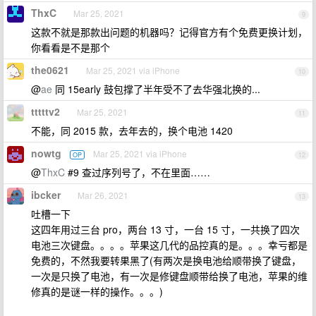
ThxC
Mar 25, 2021
9
这款不就是那款出问题的机器吗？记得官方有个免费更换计划，
你看看是不是那个
the0621
Mar 25, 2021 via iPhone
10
@
ae
同 15early 鼓包撑了半年受不了去华强北换的...
tttttv2
Mar 25, 2021
11
不能，同 2015 款，去年去的，换个电池 1420
nowtg
Mar 25, 2021 via iPhone
OP
12
@
ThxC
#9 查过序列号了，不在里面……
ibcker
Mar 26, 2021
13
吐槽一下
这四年用过三台 pro，两台 13 寸，一台 15 寸，一共换了四次
电池三次键盘。。。。苹果这几代的品控真的是。。。幸亏都是
免费的，不然我要转果黑了(有两次是换电池给顺带换了键盘，
一次是只换了电池，有一次是修键盘顺带给换了电池，苹果的维
修真的是谜一样的操作。。。)