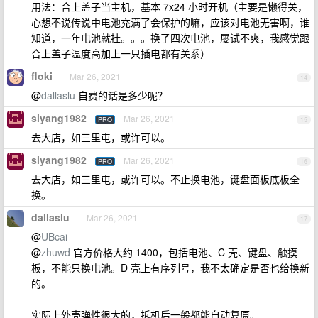
用法：合上盖子当主机，基本 7x24 小时开机（主要是懒得关，
心想不说传说中电池充满了会保护的嘛，应该对电池无害啊，谁
知道，一年电池就挂。。。换了四次电池，屡试不爽，我感觉跟
合上盖子温度高加上一只插电都有关系）
floki
Mar 26, 2021
14
@
dallaslu
自费的话是多少呢？
siyang1982
Mar 26, 2021
PRO
15
去大店，如三里屯，或许可以。
siyang1982
Mar 26, 2021
PRO
16
去大店，如三里屯，或许可以。不止换电池，键盘面板底板全
换。
dallaslu
Mar 26, 2021
17
@
UBcai
@
zhuwd
官方价格大约 1400，包括电池、C 壳、键盘、触摸
板，不能只换电池。D 壳上有序列号，我不太确定是否也给换新
的。
实际上外壳弹性很大的，拆机后一般都能自动复原。