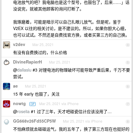
电池放气的吧？我电脑也是这个型号，也鼓包了，后来……」话
没说完，就被其他顾客的询问打断了。
我琢磨着，可能是暗示可以自己扎眼儿放气。但是呢，鉴于
V2EX 以往的相关讨论，是不建议的。所以，如果你胆大心细，
也可以试试。不然还是自费找官方换，或者买第三方的自己换。
v2dev
Mar 25, 2021
4
有没有自费换过的，什么价格
DivineRapierH
Mar 25, 2021
5
@
dallaslu
#3 对锂电池的物理破坏可能导致严重后果，千万不要
尝试。
ae
Mar 25, 2021
6
15 年 early 也鼓了，关注
nowtg
Mar 25, 2021 via iPhone
OP
7
@
roselia
#1 过了三年，天才吧碰瓷估计应该没用了…
GG668v26Fd55CP5W
Mar 25, 2021 via iPhone
8
不怕麻烦就去碰碰运气，我的五年了，换了第三方现在也挺好的