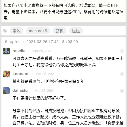
如果自己买电池求推荐一下都有啥可选的，希望靠谱，能一直用下
去，电量下降没事，只要不出现鼓包这种🤦‍♂️。毕竟用的时候也都是插
电
电池
macpro15
鼓包
碰碰
19 replies
•
2021-03-26 17:45:18 +08:00
roselia
Mar 25, 2021
1
可以去天才吧碰瓷看看，万一瞎猫碰上死耗子，如果不是那三十
几个天才吧，我觉得他会给你免费换的概率不高
Leonard
Mar 25, 2021
2
其实就是看运气，电池鼓包好像只保 3 年
dallaslu
Mar 25, 2021
3
不在更换计划里的就不好办了。
分享下我的经历，自费换电池，但因为接口附近主板有可乐凝
雾，要连主板一起换，成本太高，工作人员也委婉地建议不修，
自己想办法。去取的时候，另一位工作人员对我说：「你是来给