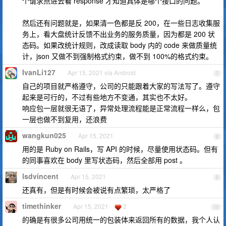
个请求点进去看 response 才知道具体是哪个接口的问题。
然后还有问题就是，如果清一色都是反 200，在一些日志收集服
务上，看大盘统计反馈不出业务的服务质量，因为都是 200 状
态码。如果改统计规则，改成读取 body 内的 code 来做质量统
计，json 又做不到强制格式约束，做不到 100%的格式约束。
IvanLi127
Apr 15, 2021 via Android
7
自己的项目就严格遵守，公司的只能跟着大家的写法写了。遵守
起来是可行的，不过有些地方不变通，其实也不太好。
响应包一层就很无语了，异常处理流程能是正常流程一样么，包
一层也做不到复用，还浪费
wangkun025
Apr 15, 2021
8
用的是 Ruby on Rails，写 API 的时候，尽量使用状态码。但有
的同事喜欢在 body 里写状态码，然后全部用 post 。
lsdvincent
Apr 15, 2021
9
还真有，但是有时候会被说有点繁琐，太严格了
timethinker
Apr 15, 2021
2
10
的确是有很多公司用统一的包装体来返回所有的数据，我个人认