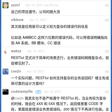
yyzcl
Apr 15, 2021 via iPhone
13
自己的项目遵守。公司的随大流
vibbow
Apr 15, 2021
14
其次就是应用层可以定义较为复杂的错误代码信息
比如说 AABBCC 这样六位数的错误代码，可以将错误明确指向
到 AA 系统，BB 模块，CC 错误
wakzz
Apr 15, 2021
15
RESTful 范式对于简单的场景还行，业务错误码稍微复杂点，就
捉襟见肘了。
cxe2v
Apr 15, 2021
16
一个实际问题，RESTful 如何支持复杂的业务返回码？楼主有成
熟可靠的设计方案吗？
codeismylife
Apr 16, 2021
OP
17
@
cxe2v
我其实也不是严格遵守 RESTful 的，当业务较为复杂
的时候，我会在 4XX 和 5XX 情况下，返回值里塞 CODE 字
段，里面就是错误业务类错误码。200 情况下不再进行包装。业