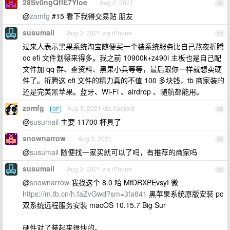
28Sv0ngQfIE7Yloe
Aug 2, 2021
16
@
zomfg
#15 看下我得交易贴 朋友
susumail
Aug 3, 2021 via iPhone
17
过来人表示黑果系统淘宝随便买一个装系统服务比自己熬夜折腾
oc efi 文件划得来得多。我之前 10900k+z490i 主板也是自己配
文件加 qq 群、查资料、黑果小兵等等，最后跟你一样就想卖硬
件了。折腾这 efi 文件的精力真的不值 100 多块钱，tb 商家装的
还是完美黑苹果。蓝牙、Wi-Fi 、airdrop 、随航都能用。
zomfg
Aug 3, 2021 via Android
OP
18
@
susumail
主要 11700 杯具了
snownarrow
Aug 3, 2021
19
@
susumail
随便找一家买就可以了吗，有推荐的商家吗
susumail
Aug 3, 2021 via iPhone
20
@
snownarrow
我找这个 8.0 哈 MfDRXPEvsyI 微
https://m.tb.cn/h.faZvGwd?sm=3fa841
黑苹果系统原版安装 pc
双系统远程服务安装 macOS 10.15.7 Big Sur
硬件对了装起来很快的。