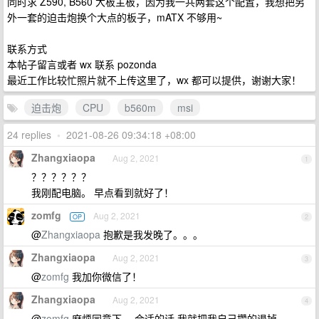
同时求 Z590, B560 大板主板，因为我一共两套这个配置，我想把另
外一套的迫击炮换个大点的板子，mATX 不够用~
联系方式
本帖子留言或者 wx 联系 pozonda
最近工作比较忙照片就不上传这里了，wx 都可以提供，谢谢大家！
迫击炮
CPU
b560m
msi
24 replies
•
2021-08-26 09:34:18 +08:00
Zhangxiaopa
Aug 2, 2021
1
？？？？？？
我刚配电脑。 早点看到就好了！
zomfg
Aug 2, 2021
OP
2
@
Zhangxiaopa
抱歉是我发晚了。。。
Zhangxiaopa
Aug 2, 2021
3
@
zomfg
我加你微信了！
Zhangxiaopa
Aug 2, 2021
4
@
zomfg
麻烦同意下， 合适的话 我就把我自己攒的退掉