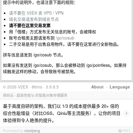
提示中的说明外，也请注意下面的规则：
请不要在 V2EX 卖 VPS / VPN
域名交易请发布到域名节点
请不要在这里交易发票
用「借楼」方式发布无关信息的账号，会被降权
账号合租类主题请发布到
/go/cosub
二手交易是用于出售自用物件。请不要在这里进行全新物品。
拼车信息请发到 /go/cosub 节点。
如果没有发送到 /go/cosub，那么会被移动到 /go/pointless。如果持
续触发这样的移动，会导致账号被禁用。
© 2026 V2EX · 86ms · 3.9.8.5
About
·
Language
缤纷云 - 超高性能🚀 的智能对象存储服务
基于高度自研的架构，我们以 1/3 的成本提供最多 20+ 倍的
›
综合性能增益（对比OSS、Qiniu等主流服务），让你的项目
体验得到令人艳羡的提升。
Promoted by
nicoljiang
PRO