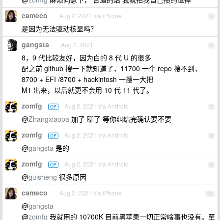
cameco
Aug 2, 2021 via iPhone
5
是因为无法驱动核显吗？
gangsta
Aug 2, 2021
6
8，9 代比较友好，因为白的 8 代 U 的很多
配之前 github 搜一下就知道了，11700 一个 repo 搜不到，
8700 + EFI /8700 + hackintosh 一搜一大把
M1 出来，以后就更不会用 10 代 11 代了。
zomfg
Aug 2, 2021 via Android
OP
7
@
Zhangxiaopa
加了 聊了 等你纠结完确认要不要
zomfg
Aug 2, 2021 via Android
OP
8
@
gangsta
是的
zomfg
Aug 2, 2021 via Android
OP
9
@
guisheng
很多原因
cameco
Aug 2, 2021 via iPhone
10
@
gangsta
@
zomfg
我就用的 10700K 目前黑苹果一切正常啥事也没有。至