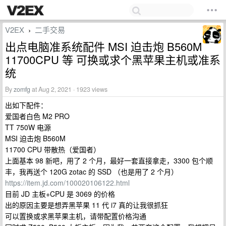
V2EX
二手交易
›
出点电脑准系统配件 MSI 迫击炮 B560M
11700CPU 等 可换或求个黑苹果主机或准系
统
By
zomfg
at Aug 2, 2021 · 1923 views
出如下配件：
爱国者白色 M2 PRO
TT 750W 电源
MSI 迫击炮 B560M
11700 CPU 带散热（爱国者）
上面基本 98 新吧，用了 2 个月，最好一套直接拿走，3300 包个顺
丰，我再送个 120G zotac 的 SSD （也是用了 2 个月）
https://item.jd.com/100020106122.html
目前 JD 主板+CPU 是 3069 的价格
出的原因主要是想弄黑苹果 11 代 i7 真的让我很抓狂
可以置换或求黑苹果主机，请带配置价格沟通