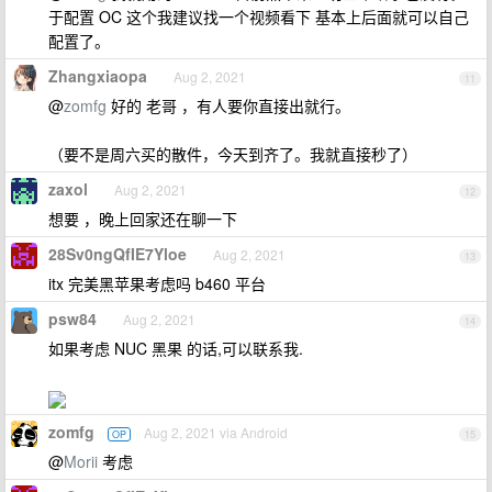
于配置 OC 这个我建议找一个视频看下 基本上后面就可以自己
配置了。
Zhangxiaopa
Aug 2, 2021
11
@
zomfg
好的 老哥 ，有人要你直接出就行。
（要不是周六买的散件，今天到齐了。我就直接秒了）
zaxol
Aug 2, 2021
12
想要 ，晚上回家还在聊一下
28Sv0ngQfIE7Yloe
Aug 2, 2021
13
itx 完美黑苹果考虑吗 b460 平台
psw84
Aug 2, 2021
14
如果考虑 NUC 黑果 的话,可以联系我.
zomfg
Aug 2, 2021 via Android
OP
15
@
Morii
考虑