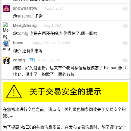
snownarrow
Aug 3, 2021
21
@
susumail
多谢
MengSheng
Aug 4, 2021
22
@
zomfg
老哥东西还在吗,加你微信了,聊一聊哈
hawei
Aug 4, 2021 via Android
23
询价 还有优惠吗
zomfg
Aug 26, 2021
OP
24
抱歉，好久没更新，后来有个老哥私信帮我搞定了 big sur @
11
代 i7，没出了。抱歉了上面的各位。
在您初次进行交易之前，请点击上面的黄色横条阅读关于交易安全的
提示。
为了提高 V2EX 的有效信息质量，在发布交易信息时，除了遵守安全