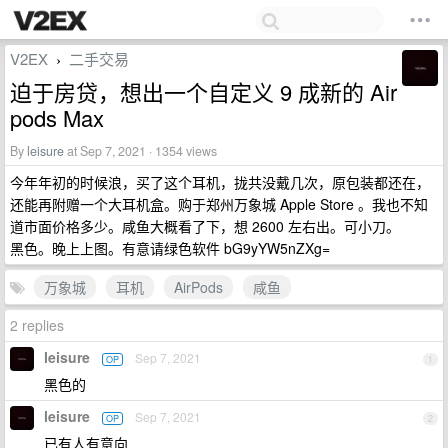
V2EX
二手交易
›
迫于房贷，想出一个自定义 9 成新的 Air
pods Max
By
leisure
at Sep 7, 2021 · 1354 views
今年年初的时候浪，买了这个耳机，拢共没戴几次，原包装都还在，
还能再附赠一个大耳机盒。购于郑州万象城 Apple Store 。我也不知
道市面价格多少。咸鱼大概看了下，想 2600 左右出。可小刀。
黑色。晚上上图。有意请绿色软件 bG9yYW5nZXg=
万象城
耳机
AirPods
咸鱼
2 replies
leisure
Sep 7, 2021
OP
1
黑色的
leisure
Sep 7, 2021
OP
2
已有人有意向