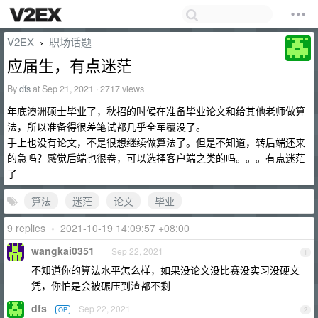
V2EX
职场话题
›
应届生，有点迷茫
By
dfs
at Sep 21, 2021 · 2717 views
年底澳洲硕士毕业了，秋招的时候在准备毕业论文和给其他老师做算
法，所以准备得很差笔试都几乎全军覆没了。
手上也没有论文，不是很想继续做算法了。但是不知道，转后端还来
的急吗？感觉后端也很卷，可以选择客户端之类的吗。。。有点迷茫
了
算法
迷茫
论文
毕业
9 replies
•
2021-10-19 14:09:57 +08:00
wangkai0351
Sep 22, 2021
1
不知道你的算法水平怎么样，如果没论文没比赛没实习没硬文
凭，你怕是会被碾压到渣都不剩
dfs
Sep 22, 2021
OP
2