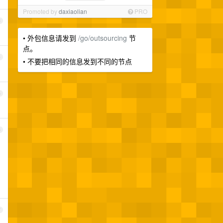
Promoted by
daxiaolian
PRO
3
• 外包信息请发到
/go/outsourcing
节
点。
4
• 不要把相同的信息发到不同的节点
5
6
7