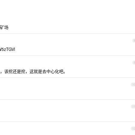
矿场
5zTGVl
，该挖还是挖，这就是去中心化吧。
1
1
1