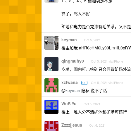
1 、2 、4 、5 楼脑袋是不是…
算了，骂人不好
矿池和电力是否充沛有毛关系，又不是
keyman
Oct 5, 2021
楼主加我 aHR0cHM6Ly90Lm1lL0plYW
qingmuhy0
Oct 5, 2021 via iPhone
吃瓜，国内打击挖矿只会导致矿场外流
xztwana
Oct 5, 2021 via iPhone
OP
@
keyman
隐私 说不了话
WuSiYu
Oct 5, 2021
楼上一堆人分不清矿池和矿场可还行
Zzzzjjesus
Oct 6, 2021