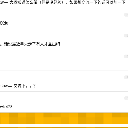
npqZXN1cw== 大概知道怎么做（但是没经验），如果想交流一下的话可以加一下
1
dXd0
1
。话说最近星火走了有人才益出吧
1
1
m9sbw== 交流下。。？
1
wiz478