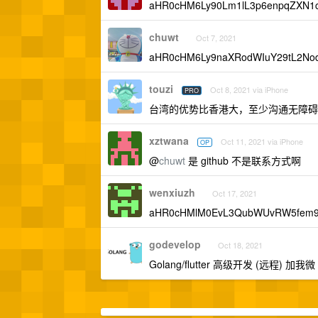
aHR0cHM6Ly90Lm1lL3p6e
chuwt
Oct 7, 2021
aHR0cHM6Ly9naXRodWIuY29tL2No
touzi
Oct 8, 2021 via iPhone
PRO
台湾的优势比香港大，至少沟通无障碍
xztwana
Oct 11, 2021 via iPhone
OP
@
chuwt
是 github 不是联系方式啊
wenxiuzh
Oct 17, 2021
aHR0cHMlM0EvL3QubWUvRW5fe
godevelop
Oct 18, 2021
Golang/flutter 高级开发 (远程) 加我微 