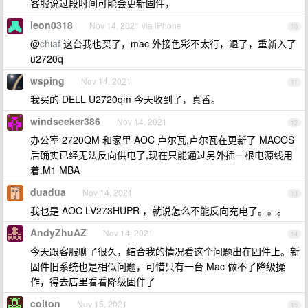
客服说过段时间可能会更新固件，
leon0318
Nov 14, 2021 via iPhone
10
@
chiaf
这台我也买了，mac 外接色彩不太行，退了，重新入了
u2720q
wsping
Nov 14, 2021
11
我买的 DELL U2720qm 今天收到了，真香。
windseeker386
Nov 14, 2021
12
办公室 2720QM 和家里 AOC 卢尔瓦,卢尔瓦在更新了 MACOS
后确实已经无法反向供电了,现在只能通过另外插一根电源线用
着.M1 MBA
duadua
Nov 14, 2021
13
我也是 AOC LV273HUPR ，就说怎么不能反向充电了。。。
AndyZhuAZ
Nov 14, 2021
14
今天跟客服聊了很久，结合我的情况看这个问题出在固件上。新
固件旧系统也是相似问题，可惜只有一台 Mac 做不了降级操
作，得去店里看看降级固件了
colton
Nov 15, 2021
15