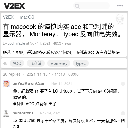
V2EX
macOS
›
有 macbook 的谨慎购买 aoc 和飞利浦的
显示器， Monterey， typec 反向供电失效。
By
godmiracle
at Nov 14, 2021 · 4853 views
联系了客服，得知很多人反应这个问题，飞利浦 aoc 没有办法解决。
AOC
飞利浦
Monterey
typec
20 replies
•
2021-11-15 17:11:43 +08:00
usVexMownCzar
Nov 14, 2021
1
😂，赶着双 11 买了台 LG UN880 ，试了下反向充电没问题，
60W 的。
准备把 AOC 卢瓦尔 出了
suntorrent
Nov 14, 2021
2
LG 32UL750 显示器经常黑屏，每次持续 5 秒，一天有那么三四
次吧