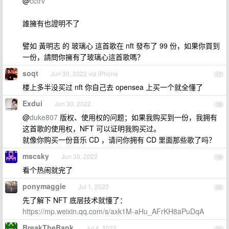
@
cctrv
誰擁有也證明不了
譬如 黃明志 的 玻璃心 這首歌在 nft 發布了 99 份，如果你買到
一份，請問你擁有了玻璃心這首歌嗎？
soqt
Jun 30, 2022 via iPhone
17
楼上多半没买过 nft 你自己去 opensea 上买一个就全懂了
Exdui
Jun 30, 2022
18
@
duke807
版权、使用权的问题；如果我购买到一份，我拥有
这首歌的使用权，NFT 可以证明我购买过。
就像你购买一份音乐 CD ，请问你拥有 CD 里面那些歌了吗？
mscsky
Jun 30, 2022
19
看个热闹就完了
ponymaggie
Jul 1, 2022
20
先了解下 NFT 底层技术就懂了：
https://mp.weixin.qq.com/s/axk1M-aHu_AFrKH8aPuDqA
BreakTheBank
Jul 4, 2022
21