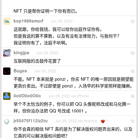
NFT 只是帮你证明一下你有而已。
kop1989smurf
Jun 29, 2022
3
这就跟，你给我钱，我可以给你出庭作证你有。
但是我说的算不算数，以及有没有法律效力，与我何干？
我证明你有了，法庭不听啊。
kingjpa
Jun 29, 2022
4
互联网版的击鼓传花罢了
Buges
Jun 29, 2022
5
不能。NFT 本来就是 ponzi ，你买 NFT 的唯一原因就是期望能
更高价卖出。不过即使是 ponzi ，入场早的科学家照样能赚麻。
0o0O0o0O0o
Jun 29, 2022 via iPhone
6
举个不太恰当的例子，你可以把 QQ 头像昵称改成和马化腾一
样，但你没办法把 QQ 号改成 10001 。
jr55475f112iz2tu
Jun 29, 2022 via Android
1
7
你不会真的相信 NFT 真的是为了解决版权问题弄出来的，以及
它真的可以解决版权问题吧？