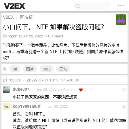
V2EX
区块链
›
小白问下， NTF 如果解决盗版问题？
By
ng001
at Jun 29, 2022 · 4134 views
当我购买了一个数字藏品，比如图片，下载后稍微修改图片改变其
md5 ，再重新创建一个新 NTF 上传到区块链，则图片原作者怎么维
权？
ntf
图片
md5
区块
21 replies
•
2022-07-04 10:13:47 +08:00
duke807
Jun 29, 2022 via Android
3
1
小孩子過家家的東西，不要這麼認真
kop1989smurf
Jun 29, 2022
2
首先，它叫 NFT 。
其次，谁给你了 NFT 组织（或者说你所谓的 NFT 链）能帮你解
决盗版问题的错觉？