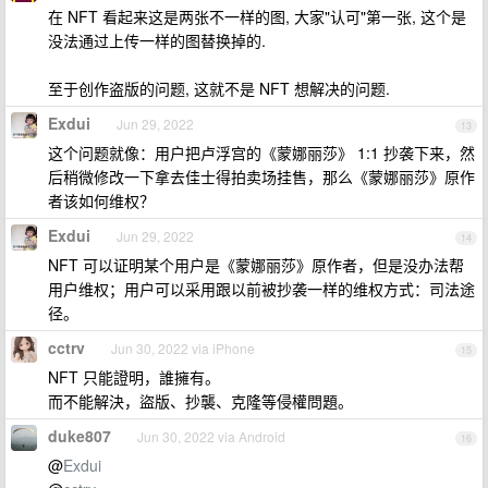
在 NFT 看起来这是两张不一样的图, 大家"认可"第一张, 这个是
没法通过上传一样的图替换掉的.
至于创作盗版的问题, 这就不是 NFT 想解决的问题.
Exdui
Jun 29, 2022
13
这个问题就像：用户把卢浮宫的《蒙娜丽莎》 1:1 抄袭下来，然
后稍微修改一下拿去佳士得拍卖场挂售，那么《蒙娜丽莎》原作
者该如何维权？
Exdui
Jun 29, 2022
14
NFT 可以证明某个用户是《蒙娜丽莎》原作者，但是没办法帮
用户维权；用户可以采用跟以前被抄袭一样的维权方式：司法途
径。
cctrv
Jun 30, 2022 via iPhone
15
NFT 只能證明，誰擁有。
而不能解決，盜版、抄襲、克隆等侵權問題。
duke807
Jun 30, 2022 via Android
16
@
Exdui