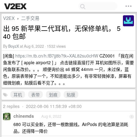
V2EX
二手交易
›
出 95 新苹果二代耳机，无保修单机， 5
40 包邮
By
BoyzX
at Aug 6, 2022 · 1532 views
[闲鱼]
https://m.tb.cn/h.fB7jj8b?tk=XAL82su0cHW
CZ0001 「我在闲
鱼发布了 [ apple airport2 ] 」 点击链接直接打开 耳机如图所示，需要
闲鱼联系改价。。。 顺便询价出 s6 蜂窝 44mm 一只，未过保，蓝
色，原装表带掉了一个，不知道能出多少，有非常轻微掉漆，屏幕有
细微划痕，贴膜后看不见了。。。
耳机
表带
划痕
贴膜
2 replies
•
2022-08-06 11:58:39 +08:00
chinemds
Aug 6, 2022
1
680 可以买全新，还带一根数据线。AirPods 的电池算是消耗
品，还得降一降价