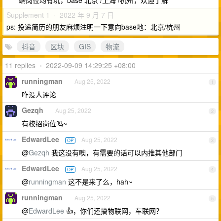
端岗位均有坑，base 北京 /上海 /杭州，欢迎了解
Supplement 1 · 2022 年 9 月 7 日
ps: 投递简历的朋友麻烦注明一下意向base地：北京/杭州
抖音
区块
GIS
物流
11 replies
•
2022-09-09 14:29:25 +08:00
runningman
Aug 25, 2022
1
咋没人评论
Gezqh
Aug 25, 2022
2
有校招岗位吗~
EdwardLee
Aug 25, 2022
OP
3
@
Gezqh
我这没有噢，有需要的话可以内推其他部门
EdwardLee
Aug 25, 2022
OP
4
@
runningman
这不是来了么，hah~
runningman
Aug 25, 2022
5
@
EdwardLee
👍，你们还搞物联网，车联网？