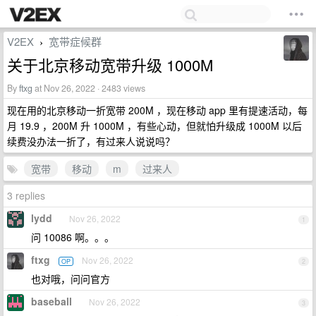
V2EX
宽带症候群
›
关于北京移动宽带升级 1000M
By
ftxg
at Nov 26, 2022 · 2483 views
现在用的北京移动一折宽带 200M ，现在移动 app 里有提速活动，每
月 19.9 ，200M 升 1000M ，有些心动，但就怕升级成 1000M 以后
续费没办法一折了，有过来人说说吗？
宽带
移动
m
过来人
3 replies
lydd
Nov 26, 2022
1
问 10086 啊。。。
ftxg
Nov 26, 2022
OP
2
也对哦，问问官方
baseball
Nov 26, 2022
3