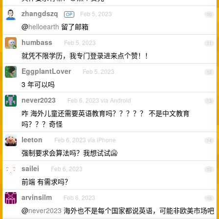
zhangdszq
Feb 5, 2023
OP
10
@
helloearth
留了邮箱
humbass
Feb 5, 2023
11
就凭不限学历，我专门登录进来点个赞！！
EggplantLover
Feb 5, 2023
12
3 年可以吗
never2023
Feb 6, 2023 via Android
13
咋 海外儿童还需要英语教育吗？？？？？ 不是中文教育
吗？？？奇怪
leeton
Feb 6, 2023 via iPhone
14
强制要求会算法吗？我想试试🥶
sailei
Feb 6, 2023
15
前端 有需求吗？
arvinsilm
Feb 6, 2023
16
@
never2023
海外也不是每个国家都说英语，可能非欧美市场吧