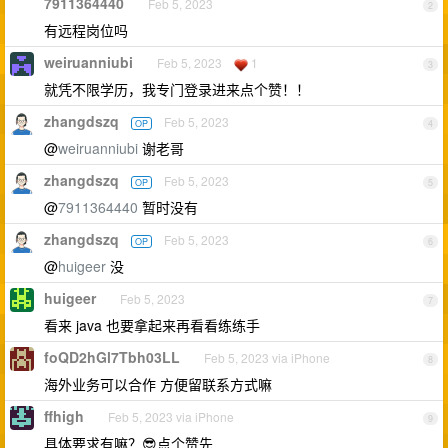
7911364440
Feb 5, 2023
2
有远程岗位吗
weiruanniubi
Feb 5, 2023
1
3
就凭不限学历，我专门登录进来点个赞！！
zhangdszq
Feb 5, 2023
OP
4
@
weiruanniubi
谢老哥
zhangdszq
Feb 5, 2023
OP
5
@
7911364440
暂时没有
zhangdszq
Feb 5, 2023
OP
6
@
huigeer
没
huigeer
Feb 5, 2023
7
看来 java 也要拿起来再看看练练手
foQD2hGl7Tbh03LL
Feb 5, 2023 via iPhone
8
海外业务可以合作 方便留联系方式嘛
ffhigh
Feb 5, 2023 via iPhone
9
具体要求有嘛？😎点个赞先