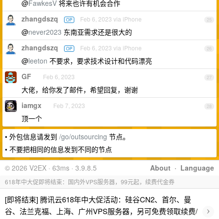
@
FawkesV
将来也许有机会合作
zhangdszq
Feb 6, 2023 via iPhone
OP
25
@
never2023
东南亚需求还是很大的
zhangdszq
Feb 6, 2023 via iPhone
OP
26
@
leeton
不要求，要求技术设计和代码漂亮
GF
Feb 6, 2023
27
大佬，给你发了邮件，希望回复，谢谢
iamgx
Feb 7, 2023
28
顶一个
• 外包信息请发到
/go/outsourcing
节点。
• 不要把相同的信息发到不同的节点
© 2026 V2EX · 63ms · 3.9.8.5
About
·
Language
618年中大促即将结束：国内外VPS服务器，99元起，续费代金券
[即将结束] 腾讯云618年中大促活动：硅谷CN2、首尔、曼
›
谷、法兰克福、上海、广州VPS服务器，另可免费领取续费/