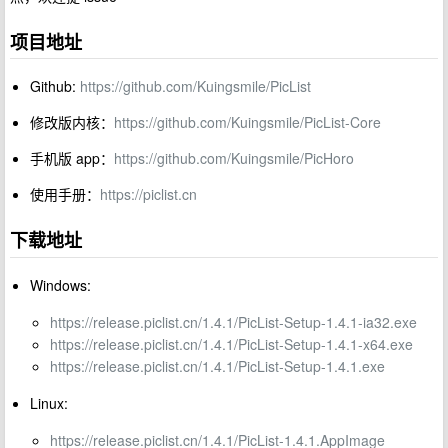
项目地址
Github:
https://github.com/Kuingsmile/PicList
修改版内核：
https://github.com/Kuingsmile/PicList-Core
手机版 app：
https://github.com/Kuingsmile/PicHoro
使用手册：
https://piclist.cn
下载地址
Windows:
https://release.piclist.cn/1.4.1/PicList-Setup-1.4.1-ia32.exe
https://release.piclist.cn/1.4.1/PicList-Setup-1.4.1-x64.exe
https://release.piclist.cn/1.4.1/PicList-Setup-1.4.1.exe
Linux:
https://release.piclist.cn/1.4.1/PicList-1.4.1.AppImage