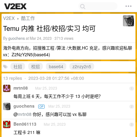
V2EX
酷工作
›
Temu 内推 社招/校招/实习 均可
By
guochens
at Mar 24, 2023 · 3713 views
海外电商方向，招搜推工程 /算法 /大数据,HC 充足，感兴趣欢迎私聊
vx：Z2NzY2N5(base64)
社招
校招
base64
z2nzy2n5
13 replies
•
2023-03-28 01:27:56 +08:00
mrtn08
Mar 25, 2023
1
每周上班 6 天，每天工作不少于 13 小时是吧？
guochens
Mar 25, 2023
OP
2
@
mrtn08
你好，感兴趣可以加 vx 私聊
Ben061113
Mar 25, 2023
3
工程卡 211 嘛