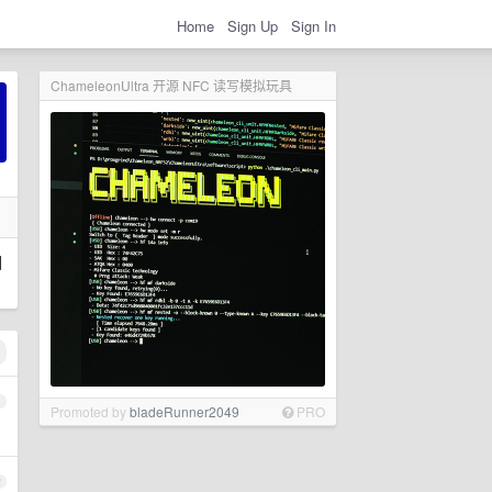
Home
Sign Up
Sign In
ChameleonUltra 开源 NFC 读写模拟玩具
国
1
Promoted by
bladeRunner2049
PRO
2