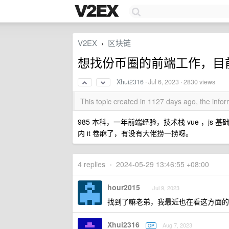
V2EX
区块链
›
想找份币圈的前端工作，目
Xhui2316
·
Jul 6, 2023
· 2830 views
This topic created in 1127 days ago, the inf
985 本科，一年前端经验，技术栈 vue ，j
内 it 卷麻了，有没有大佬捞一捞呀。
4 replies
•
2024-05-29 13:46:55 +08:00
hour2015
Jul 9, 2023
找到了嘛老弟，我最近也在看这方面的
Xhui2316
Aug 7, 2023
OP