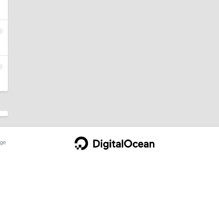
3
4
ge