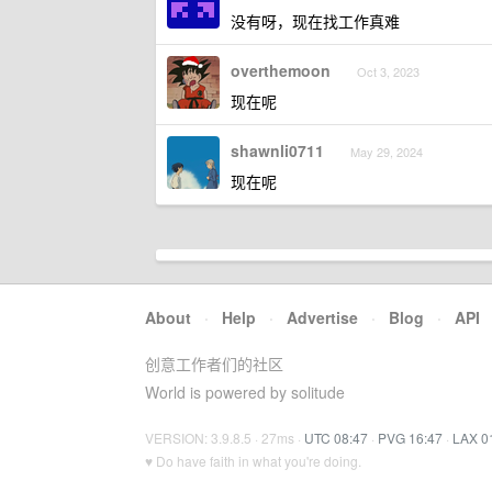
没有呀，现在找工作真难
overthemoon
Oct 3, 2023
现在呢
shawnli0711
May 29, 2024
现在呢
About
·
Help
·
Advertise
·
Blog
·
API
创意工作者们的社区
World is powered by solitude
VERSION: 3.9.8.5 · 27ms ·
UTC 08:47
·
PVG 16:47
·
LAX 0
♥ Do have faith in what you're doing.