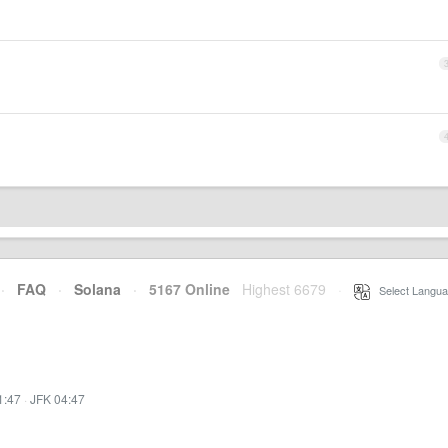
·
FAQ
·
Solana
·
5167 Online
Highest 6679
·
Select Langua
1:47
·
JFK 04:47