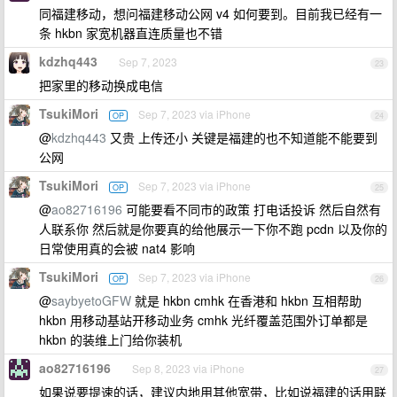
同福建移动，想问福建移动公网 v4 如何要到。目前我已经有一
条 hkbn 家宽机器直连质量也不错
kdzhq443
Sep 7, 2023
23
把家里的移动换成电信
TsukiMori
Sep 7, 2023 via iPhone
OP
24
@
kdzhq443
又贵 上传还小 关键是福建的也不知道能不能要到
公网
TsukiMori
Sep 7, 2023 via iPhone
OP
25
@
ao82716196
可能要看不同市的政策 打电话投诉 然后自然有
人联系你 然后就是你要真的给他展示一下你不跑 pcdn 以及你的
日常使用真的会被 nat4 影响
TsukiMori
Sep 7, 2023 via iPhone
OP
26
@
saybyetoGFW
就是 hkbn cmhk 在香港和 hkbn 互相帮助
hkbn 用移动基站开移动业务 cmhk 光纤覆盖范围外订单都是
hkbn 的装维上门给你装机
ao82716196
Sep 8, 2023 via iPhone
27
如果说要提速的话，建议内地用其他宽带，比如说福建的话用联