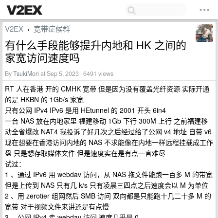
V2EX
宽带症候群
›
有什么手段能够提升内地和 HK 之间的
家宽访问速度吗
By
TsukiMori
at Sep 5, 2023 · 6491 views
RT 人在香港 开的 CMHK 宽带 但是因为没有覆盖光纤资源 实际开通
的是 HKBN 的 1Gb/s 家宽
只有公网 IPv4 IPv6 是用 HEtunnel 的 2001 开头 6in4
一台 NAS 放在内地家里 福建移动 1Gb 下行 300M 上行 之前福建移
动全省爆改 NAT4 我投诉了好几次之后经过给了公网 v4 地址 自带 v6
现在想要在香港访问内地的 NAS 不求能像在内地一样远程挂载成工作
盘 只是想存取媒体文件 但是速度实在是有点一言难尽
试过：
1 、通过 IPv6 用 webdav 访问，从 NAS 拖文件能跑一百多 M 的带宽
但是上传到 NAS 只有几 k/s 只有凌晨三四点之后速度会以 M 为单位
2 、用 zerotier 组网然后 SMB 访问 双向都是只能跑十几二十多 M 的
宽带 对于视频文件来讲还是有点慢
3 、公网 IPv4 走 webdav 访问 速度几乎是 0