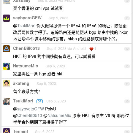
Xusually
Sep 5, 2023 via iPhone
10
买个香港的 cmi vps 试试看
saybyetoGFW
Sep 5, 2023
11
@
TsukiMori
你大概得提供一个 IP v4 和 IP v6 的地址，随便更
改后两位数字得了。追踪路由还是随便从 bgp 路由中找的 hkbn
地址🐵🐶你这中移动的宽带，hkbn 的线路到底算哪个的。
ChenBill0513
Sep 5, 2023 via Android
1
12
HKT 的 IPv6 對中國移動有直連，可以試看看
NatsumeMio
Sep 6, 2023
13
家里再拉一条 hgc 或者 hkt
akafeng
Sep 6, 2023
14
留个联系方式？
TsukiMori
Sep 6, 2023
OP
15
@
saybyetoGFW
PolyU
@
ChenBill0513
@
NatsumeMio
原来 HKT 有原生 V6 吗 那再过
半年合约到期了直接换了得了
Terminl
Sep 6, 2023
16