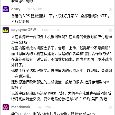
看看怎么绕的？
ontry
Sep 5, 2023
4
香港的 VPS 建议测试一下，试过好几家 V6 全部是绕路 NTT ，
不行就退款
saybyetoGFW
Sep 5, 2023
5
人在香港开一台海外主机很困难吗？在香港的最低时薪应付也绰
绰有余吧？
在国内要考虑的问题太多了，合规，上传，线路那个不是问题？
而且您国内的主机在福建啊，福建的白名单和“警民合作服务站”
在海外都知名。说实话，不如数据隔离。国内对国内，境外对境
外好了。
你这个样子搞得很难受。按照国内的薪资水平可以理解，关键阁
下在香港哎。
建议您选择欧洲那边的主机流量一般给的很多-选择存储型 vps
就好了
无论中国移动国际还是 hkbn 也好，大概率在法兰克福或阿姆斯
特丹完成流量交换，要么走路伦敦/巴黎/米兰-纽约-美西-香港
mandymak
Sep 5, 2023
6
@
TsukiMori
HKBN 连大陆是非常慢，建议套 cf warp