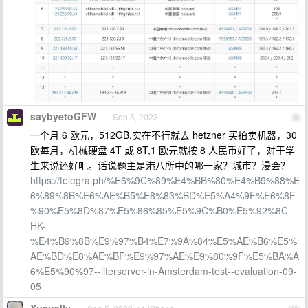
saybyetoGFW
Sep 5, 2023
9
一个月 6 欧元，512GB.实在不行就去 hetzner 买拍卖机器，30
欧每月，机械硬盘 4T 或 8T,1 欧元就按 8 人民币好了，对于学
生来说还好吧。话说题主是港八所中的哪一家？城市？浸会？
https://telegra.ph/%E6%9C%89%E4%BB%80%E4%B9%88%E
6%89%8B%E6%AE%B5%E8%83%BD%E5%A4%9F%E6%8F
%90%E5%8D%87%E5%86%85%E5%9C%B0%E5%92%8C-
HK-
%E4%B9%8B%E9%97%B4%E7%9A%84%E5%AE%B6%E5%
AE%BD%E8%AE%BF%E9%97%AE%E9%80%9F%E5%BA%A
6%E5%90%97--literserver-in-Amsterdam-test--evaluation-09-
05