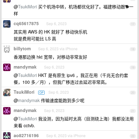
@
TsukiMori
买个机场中转，机场都优化好了。福建移动跟🐕一
样
cq65617875
Sep 6, 2023
17
其实用 AWS 的 HK 就好了 移动快乐机
就是费用可能比 LS 高
billytom
Sep 6, 2023 via iPhone
18
香港那边换 hkt 宽带，对移动非常友好
mandymak
Sep 6, 2023
19
@
TsukiMori
HKT 是有原生 ipv6 ，我正在用（千兆无合约套
餐，100 多／月），但我广移连过去延迟非常高。
TsukiMori
Sep 6, 2023
OP
20
@
mandymak
传输速度能跑到多少呢
mandymak
Sep 6, 2023
21
@
TsukiMori
我没测，因为延时太高（目测绕上海）我都没法用
来看 cctvb.
ao82716196
Sep 6, 2023 via iPhone
22