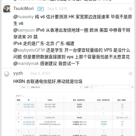
TsukiMori
Sep 5, 2023
OP
7
@
huaseky
纯 v6 估计要测测 HK 家宽那边连接速率 毕竟不是原
生 v6
@
samyucn
IPv6 从香港出发绕地球一圈 欧洲 美国 中移骨干网
穿进来 20 跳
IPv4 走的是广东-北京-广东-福建
@
saybyetoGFW
还是学生 开一台便宜轻量级的 VPS 是没什么
问题 但是要把数据直接挪到 vps 上那个容量我怕是不太愿意花
@
mandymak
感谢建议 我尝试一下
yyzh
Sep 5, 2023
8
HKBN 去联通电信挺好,移动就是垃圾