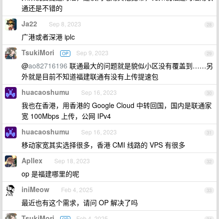
通还是不错的
Ja22
Sep 8, 2023
28
广港或者深港 iplc
TsukiMori
Sep 9, 2023
OP
29
@
ao82716196
联通最大的问题就是貌似小区没有覆盖到……另
外就是目前不知道福建联通有没有上传提速包
huacaoshumu
Sep 16, 2023
30
我也在香港，用香港的 Google Cloud 中转回国，国内是联通家
宽 100Mbps 上传，公网 IPv4
huacaoshumu
Sep 16, 2023
31
移动家宽其实选择很多，香港 CMI 线路的 VPS 有很多
Apllex
Sep 18, 2023
32
op 是福建哪里的呢
iniMeow
Feb 4, 2025
33
最近也有这个需求，请问 OP 解决了吗
TsukiMori
Feb 4, 2025