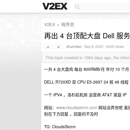
V2EX
程序员
›
再出 4 台顶配大盘 Dell 服
shuimitao
·
Sep 8, 2023
· 4025 views
This topic created in 1064 days ago, the inf
一共 4 台大盘鸡 每台 800RMB/月 年付 10 个
DELL R720XD 双 CPU E5-2697 24 核 48 线
一个 IPV4 ，洛杉矶机房 运营商 AT&T 家庭 IP
网站：
www.cloudsstorm.com
网站没弄完呢 直接
别在下方回复 ，回复的不及时
TG: CloudsStorm