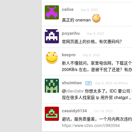
cslive
Sep 8, 2023
真正的 oneman
poyanhu
Sep 8, 2023
官网页面上的价格，有优惠码吗？
keepro
Sep 8, 2023
新人不懂就问，家里电信网，下载这个 100
200KB/s 左右，是被干扰了还是？有
shuimitao
Sep 8, 2023 via iPhone
OP
@
zilan2abv
你想太多了。IDC 要公司 要不
现在很多人找家庭 ip 用外贸 chatgp
cassidy0134
Oct 19, 2023
避坑，服务质量差，一个月内两次违约
https://www.v2ex.com/t/983594