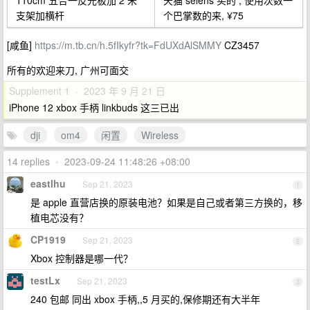
110cm 五合一反光板加 2 米
天猫 selens 买的 , 使用次数一
支架加横杆
个巴掌数的来, ¥75
[咸鱼]
https://m.tb.cn/h.5fIkyfr?tk=FdUXdAlSMMY
CZ3457
所有的欢迎来刀, 广州可面交
Supplement 1 · 2023 年 9 月 21 日
iPhone 12 xbox 手柄 linkbuds 这三已出
dji
om4
闲置
Wireless
14 replies
•
2023-09-24 11:48:26 +08:00
eastlhu
Sep 21, 2023
1
是 apple 直营店换的原装电池？如果是自己或者第三方换的，移
植电芯没有？
CP1919
Sep 21, 2023
2
Xbox 控制器是哪一代？
testLx
Sep 21, 2023
3
240 包邮 同出 xbox 手柄,,5 月买的,保修期还有大半年