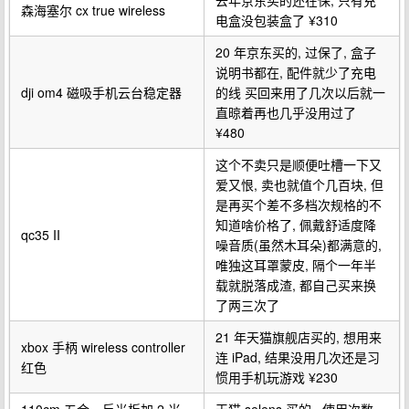
去年京东买的还在保, 只有充
森海塞尔 cx true wireless
电盒没包装盒了 ¥310
20 年京东买的, 过保了, 盒子
说明书都在, 配件就少了充电
dji om4 磁吸手机云台稳定器
的线 买回来用了几次以后就一
直晾着再也几乎没用过了
¥480
这个不卖只是顺便吐槽一下又
爱又恨, 卖也就值个几百块, 但
是再买个差不多档次规格的不
知道啥价格了, 佩戴舒适度降
qc35 II
噪音质(虽然木耳朵)都满意的,
唯独这耳罩蒙皮, 隔个一年半
载就脱落成渣, 都自己买来换
了两三次了
21 年天猫旗舰店买的, 想用来
xbox 手柄 wireless controller
连 iPad, 结果没用几次还是习
红色
惯用手机玩游戏 ¥230