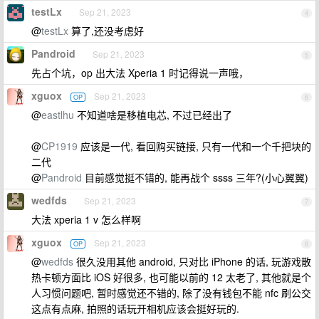
testLx
Sep 21, 2023
4
@
testLx
算了,还没考虑好
Pandroid
Sep 21, 2023
5
先占个坑，op 出大法 Xperia 1 时记得说一声哦，
xguox
Sep 21, 2023
OP
6
@
eastlhu
不知道啥是移植电芯, 不过已经出了
@
CP1919
应该是一代, 看回购买链接, 只有一代和一个千把块的
二代
@
Pandroid
目前感觉挺不错的, 能再战个 ssss 三年?(小心翼翼)
wedfds
Sep 21, 2023
7
大法 xperia 1 v 怎么样啊
xguox
Sep 21, 2023
OP
8
@
wedfds
很久没用其他 android, 只对比 iPhone 的话, 玩游戏散
热卡顿方面比 iOS 好很多, 也可能以前的 12 太老了, 其他就是个
人习惯问题吧, 暂时感觉还不错的, 除了没有钱包不能 nfc 刷公交
这点有点麻, 拍照的话玩开相机应该会挺好玩的.