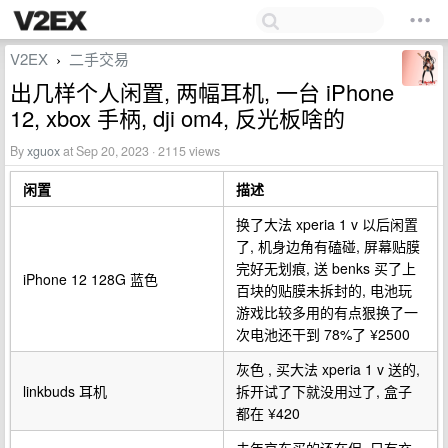
V2EX
二手交易
›
出几样个人闲置, 两幅耳机, 一台 iPhone
12, xbox 手柄, dji om4, 反光板啥的
By
xguox
at Sep 20, 2023 · 2115 views
闲置
描述
换了大法 xperia 1 v 以后闲置
了, 机身边角有磕碰, 屏幕贴膜
完好无划痕, 送 benks 买了上
iPhone 12 128G 蓝色
百块的贴膜未拆封的, 电池玩
游戏比较多用的有点狠换了一
次电池还干到 78%了 ¥2500
灰色 , 买大法 xperia 1 v 送的,
linkbuds 耳机
拆开试了下就没用过了, 盒子
都在 ¥420