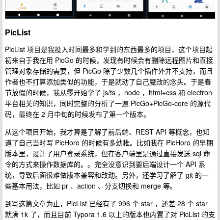
PicList
PicList 项目是我投入时间最多和学到的东西最多的项目，这个项目起
初来自于我在用 PicGo 的时候，发现有时候会有删除远程图片和直接
管理对象存储的需要，但 PicGo 除了少数几个插件外并不支持，而且
作者也不打算添加类似的功能，于是就动了自己魔改的念头。于是春
节放假的时候，我从零开始学了 js/ts ，node ，html+css 和 electron
平台相关的知识，同时完整的分析了一遍 PicGo+PicGo-core 的源代
码，最终在 2 月中旬的时候发布了第一个版本。
从这个项目开始，我才算是了解了前后端、REST API 等概念，也知
道了自己当时写 PicHoro 的时候有多幼稚。比如我在 PicHoro 的早期
版本里，设计了用户登录系统，但在客户端里是通过直接发送 sql 命
令的方式来操作数据库的。。完全没意识到要后端设计一个 API 系
统，导致后面很难做版本兼容和改动。另外，还学习了解了 git 的一
些基本用法，比如 pr 、action 、分支切换和 merge 等。
到写这篇文章为止，PicList 已经有了 996 个 star ，还差 28 个 star
就满 1k 了，而且目前 Typora 1.6 以上的版本也内置了对 PicList 的支