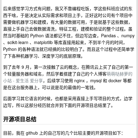
后来感觉学习方式有问题，我又不靠编程吃饭，学这些科班应试的东
西干啥，于是决定从实际需求和项目上手，正好这时公司有个项目中
需要做机器学习和建模，有大量的数据可用，于是就基于这些数据，
直接上手自己去做数据清洗，特征工程，建模和验证的整个过程。虽
然当时基础的 Python 语法都记不住，但边写边查，Pandas 、numpy
、scikit-learn 、matplotlib 等库直接用起来，不到半个月的时间，
Python 的各种语法就已经搞的比较明白了。而且这个过程中还简单学
了下各种机器学习、深度学习的底层原理。
到了去年 9 月，第一次接触了云的概念，在腾讯云上买了自己的第一
个轻量服务器和域名，然后学着搭建了自己的个人博客
萌萌哒赫萝的
小站 - 爱生活 爱分享
，后续学习使用 nginx ，mysql 和 docker 等都
是在这台服务器上，可以说是花的最值的一笔钱。
后面学习其它语言的时候，也都是采用直接上手写项目的方式，边学
边写，所以这部分经历就合并到下面的开源项目总结里了。
开源项目总结
目前，我在 github 上的自己写的几个比较主要的开源项目如下：