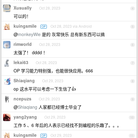
Xusually
Oct 28, 2023
4
可以的！
kuingsmile
Oct 28, 2023 via Android
OP
5
@
monkeyWie
是的 灰常快乐 总有新东西可以搞
rimworld
Oct 28, 2023
6
太强了！ dddd ！
lekai63
Oct 28, 2023
7
OP 学习能力特别强，也能很快应用。666
Shiaqiang
Oct 29, 2023
8
op 这水平可以考虑一下生信了👍
ncepuzs
Oct 29, 2023
9
@
Shiaqiang
人家都已经博士毕业了
yang2yang
Oct 29, 2023
10
工作 5 、6 年后的人表示已经找不到编程的乐趣了。。。
kuingsmile
Oct 29, 2023
OP
11