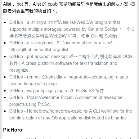
Alist 、pot 等，Alist 的 epub 预览功能最早也是我给出的解决方案~贡
献者列表里有我的项目如下：
GitHub - alist-org/alist: 🗂️A file list/WebDAV program that
supports multiple storages, powered by Gin and Solidjs. / 一个支
持多存储的文件列表/WebDAV 程序，使用 Gin 和 Solidjs 。
GitHub - alist-org/docs: 📄 Documentation for alist v3:
http://github.com/alist-org/alist
GitHub - pot-app/pot-desktop: 🌈一个跨平台的划词翻译和 OCR
软件 | A cross-platform software for text translation and
recognize.
GitHub - renmu123/obsidian-image-auto-upload-plugin: auto
upload image with picgo
GitHub - wayjam/picgo-plugin-s3: PicGo S3 插件
GitHub - PicGo/Awesome-PicGo: A collection of awesome
projects using PicGo.
GitHub - Homebrew/homebrew-cask: 🍻 A CLI workflow for the
administration of macOS applications distributed as binaries
PicHoro