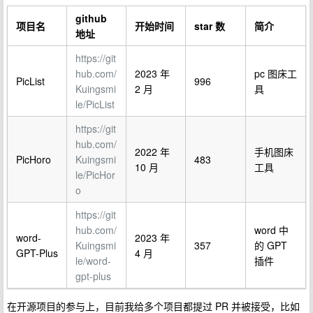
github
项目名
开始时间
star 数
简介
地址
https://git
hub.com/
2023 年
pc 图床工
PicList
996
Kuingsmi
2 月
具
le/PicList
https://git
hub.com/
2022 年
手机图床
PicHoro
Kuingsmi
483
10 月
工具
le/PicHor
o
https://git
hub.com/
word 中
word-
2023 年
Kuingsmi
357
的 GPT
GPT-Plus
4 月
le/word-
插件
gpt-plus
在开源项目的参与上，目前我给多个项目都提过 PR 并被接受，比如