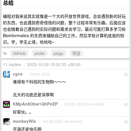
总结
编程对我来说其实就像是一个大的开放世界游戏，总会遇到新的好玩
的东西，也会遇到奇奇怪怪的问题，整个过程非常有乐趣。后面应该
也会随着自己遇到的实际问题和需求去学习，最近可能打算多学习些
Bioinformatics 的东西来辅助自己的工作，然后学些计算机底层的知
识。学，学无止境，哈哈哈~
GitHub
piclist
picgo
项目
11 replies
•
2023-10-29 15:52:33 +08:00
cgcs
Oct 28, 2023
1
难得有个科班的生物狗～～～
北大的功底还是深厚啊
KMpAn8Obw1QhPoEP
Oct 28, 2023 via Android
2
好家伙。。
monkeyWie
Oct 28, 2023 via Android
3
开源还是快乐啊