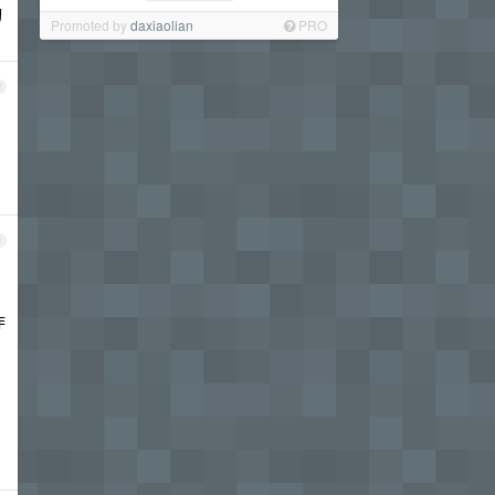
询
Promoted by
daxiaolian
PRO
2
3
作