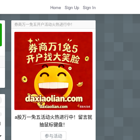
Home
Sign Up
Sign In
券商万一免五开户活动火热进行中！
1
a股万一免五活动火热进行中！留言就
如
抽鼠标键盘！
参与活动
了