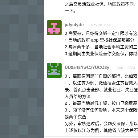
之后交灵活就业社保，地区政策不同，
一下。
julyclyde
Nov 30, 2023
0 需要被，且你得交够一定年限才有
1 当地的政府 app 里找社保局那部分
2 每月两千多，当地社会平均工资的
3 这期间由失业保险替你交医保，你
DD0a48YwCzYUCQ8y
Dec 1, 2023
0 、离职原因是非自愿的都行，比如
1 、以江苏为例：微信搜索江苏智慧人
录、首页点击全部、就业创业、失业登
人员给的方法
2 、最高当地最低工资，按自己缴费基数
3 、领了没有任何影响，本来这个保
是两个东西
另外，审核通过后，会帮交医保，所以
上述仅以江苏为例，其他省应该大差不