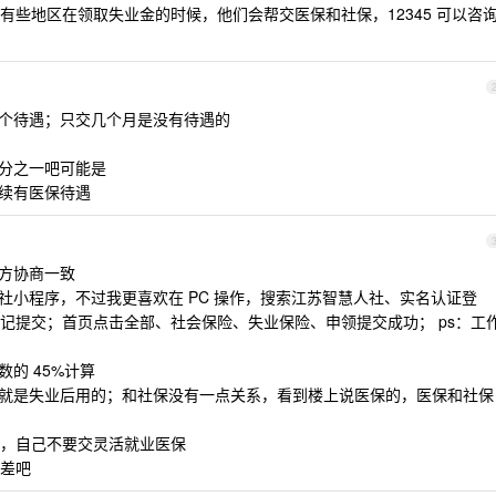
有些地区在领取失业金的时候，他们会帮交医保和社保，12345 可以咨
这个待遇；只交几个月是没有待遇的
三分之一吧可能是
继续有医保待遇
双方协商一致
社小程序，不过我更喜欢在 PC 操作，搜索江苏智慧人社、实名认证登
记提交；首页点击全部、社会保险、失业保险、申领提交成功； ps：工
的 45%计算
险就是失业后用的；和社保没有一点关系，看到楼上说医保的，医保和社保
，自己不要交灵活就业医保
差吧