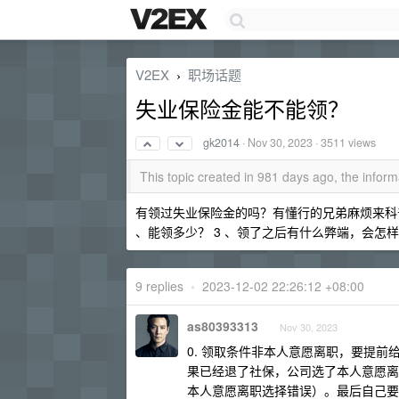
V2EX
职场话题
›
失业保险金能不能领？
gk2014
·
Nov 30, 2023
· 3511 views
This topic created in 981 days ago, the info
有领过失业保险金的吗？有懂行的兄弟麻烦来科普一
、能领多少？ 3 、领了之后有什么弊端，会怎
9 replies
•
2023-12-02 22:26:12 +08:00
as80393313
Nov 30, 2023
0. 领取条件非本人意愿离职，要提
果已经退了社保，公司选了本人意愿离
本人意愿离职选择错误）。最后自己要开